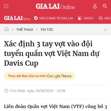
WELCOME TO GIA LAI
VIDEO
BÁ
THỂ THAO
TIN TỨC
Xác định 3 tay vợt vào đội
tuyển quần vợt Việt Nam dự
Davis Cup
Theo dõi Báo Gia Lai trên
Chủ Nhật, ngày 15/06/2025 - 22:58
Liên đoàn Quần vợt Việt Nam (VTF) công bố 3