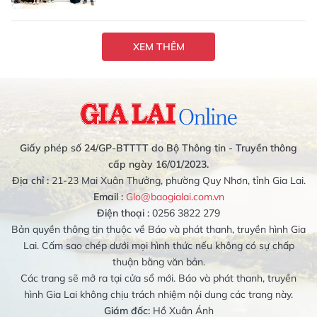
XEM THÊM
Giấy phép số 24/GP-BTTTT do Bộ Thông tin - Truyền thông
cấp ngày 16/01/2023.
Địa chỉ :
21-23 Mai Xuân Thưởng, phường Quy Nhơn, tỉnh Gia Lai.
Email :
Glo@baogialai.com.vn
Điện thoại :
0256 3822 279
Bản quyền thông tin thuộc về Báo và phát thanh, truyền hình Gia
Lai. Cấm sao chép dưới mọi hình thức nếu không có sự chấp
thuận bằng văn bản.
Các trang sẽ mở ra tại cửa sổ mới. Báo và phát thanh, truyền
hình Gia Lai không chịu trách nhiệm nội dung các trang này.
Giám đốc:
Hồ Xuân Ánh