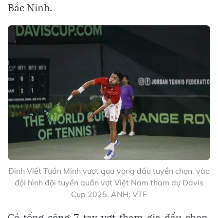
Bắc Ninh.
Đinh Viết Tuấn Minh vượt qua vòng đấu tuyển chọn, vào
đội hình đội tuyển quần vợt Việt Nam tham dự Davis
Cup 2025. ẢNH: VTF
Có tổng cộng 7 tay vợt tham gia đấu chọn,