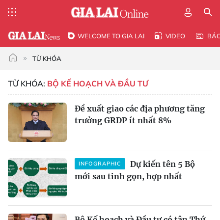
WELCOME TO GIA LAI
VIDEO
BÁ
TỪ KHÓA
TỪ KHÓA:
BỘ KẾ HOẠCH VÀ ĐẦU TƯ
Đề xuất giao các địa phương tăng
trưởng GRDP ít nhất 8%
Dự kiến tên 5 Bộ
INFOGRAPHIC
mới sau tinh gọn, hợp nhất
Bộ Kế hoạch và Đầu tư có tân Thứ