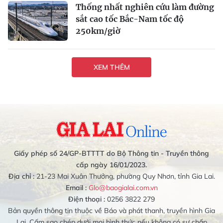
Thống nhất nghiên cứu làm đường
sắt cao tốc Bắc-Nam tốc độ
250km/giờ
XEM THÊM
Giấy phép số 24/GP-BTTTT do Bộ Thông tin - Truyền thông
cấp ngày 16/01/2023.
Địa chỉ :
21-23 Mai Xuân Thưởng, phường Quy Nhơn, tỉnh Gia Lai.
Email :
Glo@baogialai.com.vn
Điện thoại :
0256 3822 279
Bản quyền thông tin thuộc về Báo và phát thanh, truyền hình Gia
Lai. Cấm sao chép dưới mọi hình thức nếu không có sự chấp