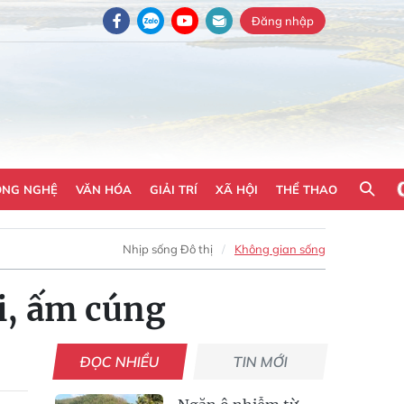
Đăng nhập
ÔNG NGHỆ
VĂN HÓA
GIẢI TRÍ
XÃ HỘI
THỂ THAO
Nhịp sống Đô thị
Không gian sống
i, ấm cúng
ĐỌC NHIỀU
TIN MỚI