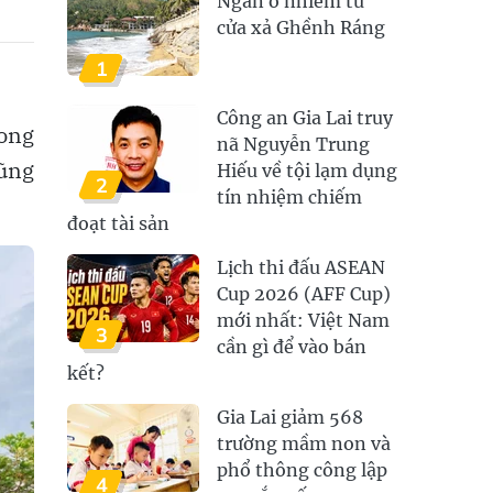
Ngăn ô nhiễm từ
cửa xả Ghềnh Ráng
1
Công an Gia Lai truy
mong
nã Nguyễn Trung
cũng
Hiếu về tội lạm dụng
2
tín nhiệm chiếm
đoạt tài sản
Lịch thi đấu ASEAN
Cup 2026 (AFF Cup)
mới nhất: Việt Nam
3
cần gì để vào bán
kết?
Gia Lai giảm 568
trường mầm non và
phổ thông công lập
4