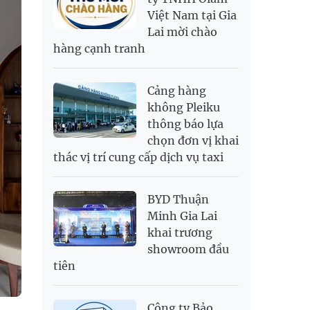
Việt Nam tại Gia
SAR
6,945.42
7,244.36
Lai mời chào
SEK
2,702.79
2,817.41
hàng cạnh tranh
SGD
19,916.94
20,118.12
20,804.08
THB
698.84
776.49
809.42
Cảng hàng
USD
26,000
26,030
26,410
không Pleiku
thông báo lựa
chọn đơn vị khai
thác vị trí cung cấp dịch vụ taxi
BYD Thuận
Minh Gia Lai
khai trương
showroom đầu
tiên
Công ty Bảo