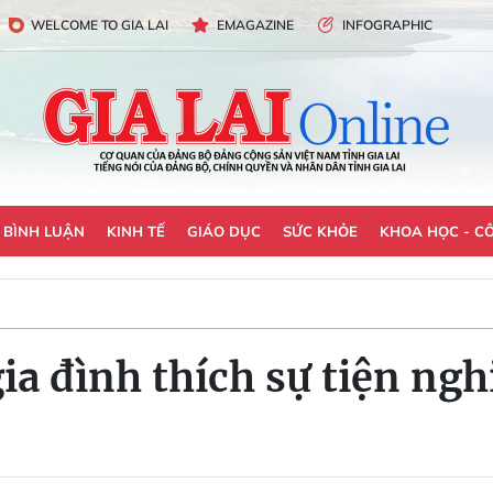
WELCOME TO GIA LAI
EMAGAZINE
INFOGRAPHIC
- BÌNH LUẬN
KINH TẾ
GIÁO DỤC
SỨC KHỎE
KHOA HỌC - C
a đình thích sự tiện ngh