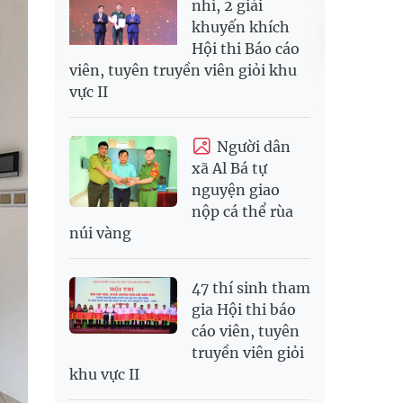
nhì, 2 giải
khuyến khích
Hội thi Báo cáo
viên, tuyên truyền viên giỏi khu
vực II
Người dân
xã Al Bá tự
nguyện giao
nộp cá thể rùa
núi vàng
47 thí sinh tham
gia Hội thi báo
cáo viên, tuyên
truyền viên giỏi
khu vực II