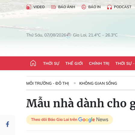
VIDEO
BÁO ẢNH
BÁO IN
PODCAST
Gia Lai, 21.4°C - 26.3°C
Thứ Sáu, 07/08/2026
THỜI SỰ
THẾ GIỚI
CHÍNH TRỊ
THỜI SỰ 
MÔI TRƯỜNG - ĐÔ THỊ
KHÔNG GIAN SỐNG
Mẫu nhà dành cho gi
Theo dõi Báo Gia Lai trên