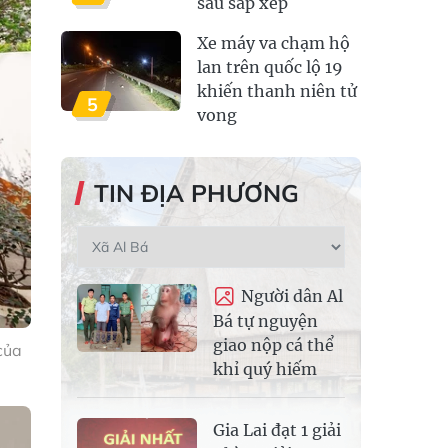
sau sắp xếp
Xe máy va chạm hộ
lan trên quốc lộ 19
khiến thanh niên tử
5
vong
TIN ĐỊA PHƯƠNG
Người dân Al
Bá tự nguyện
giao nộp cá thể
của
khỉ quý hiếm
Gia Lai đạt 1 giải