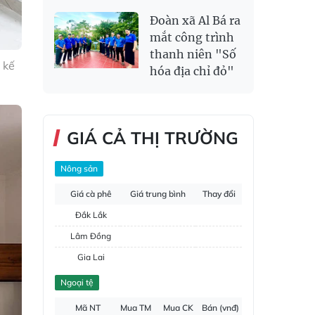
Đoàn xã Al Bá ra
mắt công trình
thanh niên "Số
 kế
hóa địa chỉ đỏ"
GIÁ CẢ THỊ TRƯỜNG
Nông sản
Giá cà phê
Giá trung bình
Thay đổi
Đắk Lắk
Lâm Đồng
Gia Lai
Đắk Nông
Ngoại tệ
Hồ tiêu
Mã NT
Mua TM
Mua CK
Bán (vnđ)