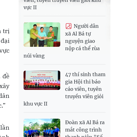
viên, tuyên truyền viên giỏi khu
vực II
Người dân
 trị
xã Al Bá tự
 đại
nguyện giao
nộp cá thể rùa
 vực
núi vàng
47 thí sinh tham
ủ đề
gia Hội thi báo
 xây
cáo viên, tuyên
 dân
truyền viên giỏi
khu vực II
.”
Đoàn xã Al Bá ra
 lần
mắt công trình
thanh niên "Số