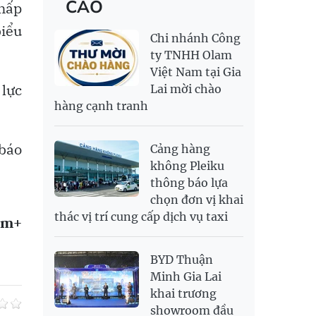
CÁO
Chấp
RỒNG THĂNG
138,500,000
143,500,000
MYR
6,355.23
6,493.51
LONG 999.9
biểu
NOK
2,699.85
2,814.33
Chi nhánh Công
PNJ
139,500,000
143,100,000
RUB
308.64
341.64
ty TNHH Olam
Việt Nam tại Gia
SAR
6,952.32
7,251.54
 lực
Lai mời chào
SEK
2,712.86
2,827.89
hàng cạnh tranh
SGD
19,969.15
20,170.86
20,858.57
THB
700.54
778.38
811.39
 báo
Cảng hàng
USD
26,040
26,070
26,450
không Pleiku
thông báo lựa
chọn đơn vị khai
thác vị trí cung cấp dịch vụ taxi
am+
BYD Thuận
Minh Gia Lai
khai trương
showroom đầu