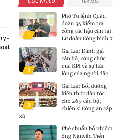
ĐỌC NHIỀU
TIN MỚI
Phó Tư lệnh Quân
đoàn 34 kiểm tra
công tác hậu cần tại
1
 17-
Lữ đoàn Công binh 7
hoạt
Gia Lai: Đánh giá
cán bộ, công chức
qua KPI và sự hài
2
lòng của người dân
Gia Lai: Bồi dưỡng
kiến thức dân tộc
cho 269 cán bộ,
3
chiến sĩ Công an cấp
xã
Phê chuẩn bổ nhiệm
ông Nguyễn Tiến