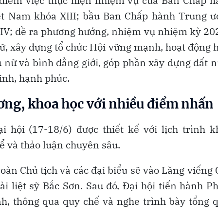
m điểm việc thực hiện nhiệm vụ của Ban Chấp 
t Nam khóa XIII; bầu Ban Chấp hành Trung ư
IV; đề ra phương hướng, nhiệm vụ nhiệm kỳ 20
, xây dựng tổ chức Hội vững mạnh, hoạt động 
ụ nữ và bình đẳng giới, góp phần xây dựng đất 
inh, hạnh phúc.
ương, khoa học với nhiều điểm nhấn
 hội (17-18/6) được thiết kế với lịch trình 
ể và thảo luận chuyên sâu.
oàn Chủ tịch và các đại biểu sẽ vào Lăng viếng
i liệt sỹ Bắc Sơn. Sau đó, Đại hội tiến hành P
h, thông qua quy chế và nghe trình bày tổng 