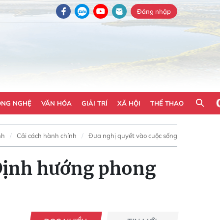
Đăng nhập
ÔNG NGHỆ
VĂN HÓA
GIẢI TRÍ
XÃ HỘI
THỂ THAO
nh
Cải cách hành chính
Đưa nghị quyết vào cuộc sống
 Định hướng phong