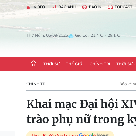
VIDEO
BÁO ẢNH
BÁO IN
PODCAST
Gia Lai, 21.4°C - 29.1°C
Thứ Năm, 06/08/2026
THỜI SỰ
THẾ GIỚI
CHÍNH TRỊ
THỜI SỰ 
CHÍNH TRỊ
Bảo vệ n
Khai mạc Đại hội X
trào phụ nữ trong 
Theo dõi Báo Gia Lai trên