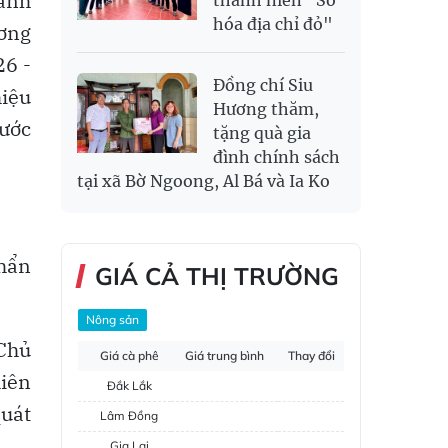
hành
hóa địa chỉ đỏ"
ơng
26 -
Đồng chí Siu
hiệu
Hương thăm,
nước
tặng quà gia
đình chính sách
tại xã Bờ Ngoong, Al Bá và Ia Ko
khẩn
GIÁ CẢ THỊ TRƯỜNG
Nông sản
 Chủ
Giá cà phê
Giá trung bình
Thay đổi
hiên
Đắk Lắk
quát
Lâm Đồng
Gia Lai