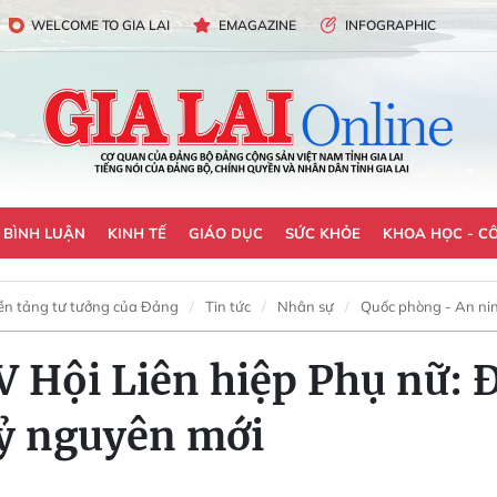
WELCOME TO GIA LAI
EMAGAZINE
INFOGRAPHIC
- BÌNH LUẬN
KINH TẾ
GIÁO DỤC
SỨC KHỎE
KHOA HỌC - C
ền tảng tư tưởng của Đảng
Tin tức
Nhân sự
Quốc phòng - An ni
IV Hội Liên hiệp Phụ nữ:
kỷ nguyên mới