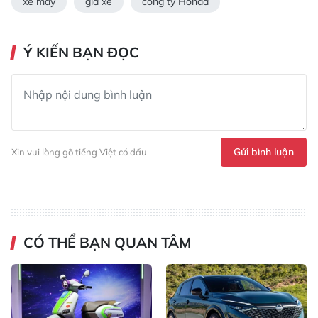
xe máy
giá xe
công ty Honda
Ý KIẾN BẠN ĐỌC
Gửi bình luận
Xin vui lòng gõ tiếng Việt có dấu
CÓ THỂ BẠN QUAN TÂM