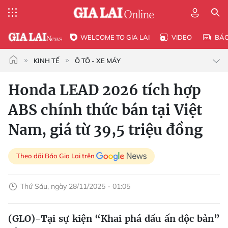
WELCOME TO GIA LAI
VIDEO
BÁ
KINH TẾ
Ô TÔ - XE MÁY
Honda LEAD 2026 tích hợp
ABS chính thức bán tại Việt
Nam, giá từ 39,5 triệu đồng
Theo dõi Báo Gia Lai trên
Thứ Sáu, ngày 28/11/2025 - 01:05
(GLO)-Tại sự kiện “Khai phá dấu ấn độc bản”