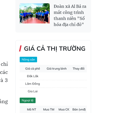
Đoàn xã Al Bá ra
mắt công trình
thanh niên "Số
hóa địa chỉ đỏ"
GIÁ CẢ THỊ TRƯỜNG
Nông sản
 chỉ
Giá cà phê
Giá trung bình
Thay đổi
 các
Đắk Lắk
và 3
Lâm Đồng
Gia Lai
Đắk Nông
Đảng
Ngoại tệ
Hồ tiêu
Mã NT
Mua TM
Mua CK
Bán (vnđ)