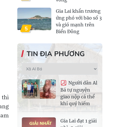
Gia Lai khẩn trương
ứng phó với bão số 3
và gió mạnh trên
5
Biển Đông
TIN ĐỊA PHƯƠNG
Người dân Al
Bá tự nguyện
 thì
giao nộp cá thể
khỉ quý hiếm
Lang
.Đam
Gia Lai đạt 1 giải