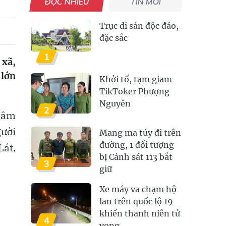
ĐỌC NHIỀU
TIN MỚI
Trục di sản độc đáo,
đặc sắc
1
 xã,
 lớn
Khởi tố, tạm giam
TikToker Phượng
Nguyễn
2
 Lâm
gười
Mang ma túy đi trên
đường, 1 đối tượng
Lát,
bị Cảnh sát 113 bắt
3
giữ
Xe máy va chạm hộ
lan trên quốc lộ 19
khiến thanh niên tử
4
vong