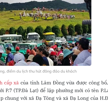
ng, điểm du lịch thu hút đông đảo du khách
h cấp xã
của tỉnh Lâm Đồng vừa được công bố,
i P.7 (TP.Đà Lạt) để lập phường mới có tên P.
ập chung với xã Đạ Tông và xã Đạ Long của H