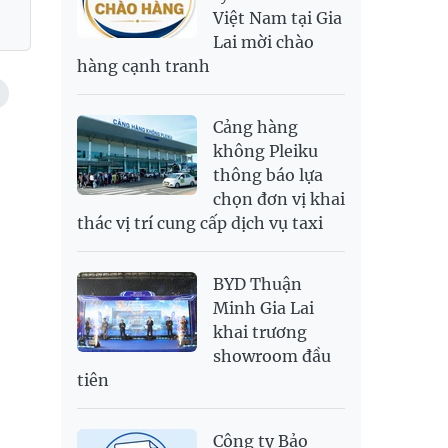
Việt Nam tại Gia
SAR
6,945.42
7,244.36
Lai mời chào
SEK
2,702.79
2,817.41
hàng cạnh tranh
SGD
19,916.94
20,118.12
20,804.08
THB
698.84
776.49
809.42
Cảng hàng
USD
26,000
26,030
26,410
không Pleiku
thông báo lựa
chọn đơn vị khai
thác vị trí cung cấp dịch vụ taxi
BYD Thuận
Minh Gia Lai
khai trương
showroom đầu
tiên
Công ty Bảo