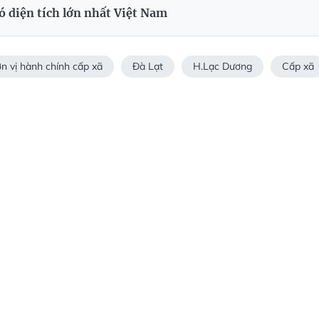
ó diện tích lớn nhất Việt Nam
n vị hành chính cấp xã
Đà Lạt
H.Lạc Dương
Cấp xã