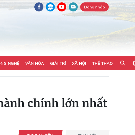
Đăng nhập
ÔNG NGHỆ
VĂN HÓA
GIẢI TRÍ
XÃ HỘI
THỂ THAO
hành chính lớn nhất