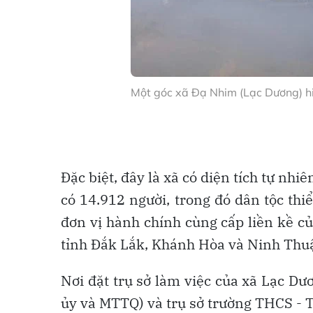
Một góc xã Đạ Nhim (Lạc Dương) hi
Đặc biệt, đây là xã có diện tích tự nhi
có 14.912 người, trong đó dân tộc thiể
đơn vị hành chính cùng cấp liền kề c
tỉnh Đắk Lắk, Khánh Hòa và Ninh Thu
Nơi đặt trụ sở làm việc của xã Lạc D
ủy và MTTQ) và trụ sở trường THCS -