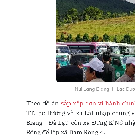
Núi Lang Biang, H.Lạc Dươ
Theo đề án
sắp xếp đơn vị hành chín
TT.Lạc Dương và xã Lát nhập chung vớ
Biang - Đà Lạt; còn xã Đưng K'Nớ nh
Rông để lập xã Đam Rông 4.