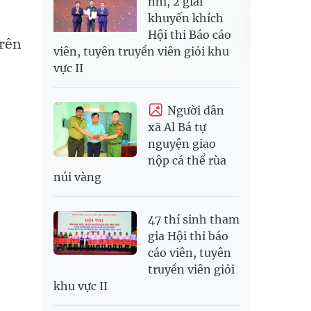
nhì, 2 giải
khuyến khích
Hội thi Báo cáo
trên
viên, tuyên truyền viên giỏi khu
vực II
Người dân
xã Al Bá tự
nguyện giao
nộp cá thể rùa
núi vàng
47 thí sinh tham
gia Hội thi báo
cáo viên, tuyên
truyền viên giỏi
khu vực II