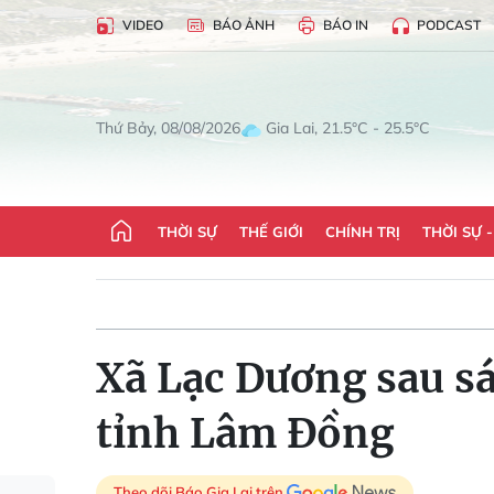
VIDEO
BÁO ẢNH
BÁO IN
PODCAST
Gia Lai, 21.5°C - 25.5°C
Thứ Bảy, 08/08/2026
THỜI SỰ
THẾ GIỚI
CHÍNH TRỊ
THỜI SỰ 
Xã Lạc Dương sau sá
tỉnh Lâm Đồng
Theo dõi Báo Gia Lai trên