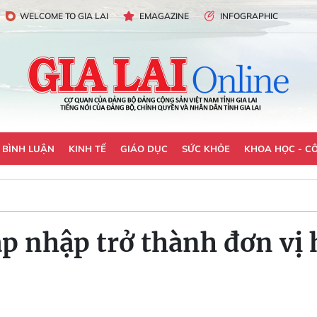
WELCOME TO GIA LAI
EMAGAZINE
INFOGRAPHIC
- BÌNH LUẬN
KINH TẾ
GIÁO DỤC
SỨC KHỎE
KHOA HỌC - C
p nhập trở thành đơn vị 