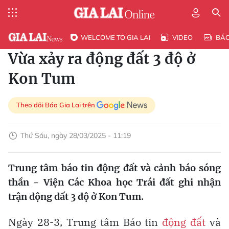
WELCOME TO GIA LAI
VIDEO
BÁ
Vừa xảy ra động đất 3 độ ở
Kon Tum
Theo dõi Báo Gia Lai trên
Thứ Sáu, ngày 28/03/2025 - 11:19
Trung tâm báo tin động đất và cảnh báo sóng
thần - Viện Các Khoa học Trái đất ghi nhận
trận động đất 3 độ ở Kon Tum.
Ngày 28-3, Trung tâm Báo tin
động đất
và