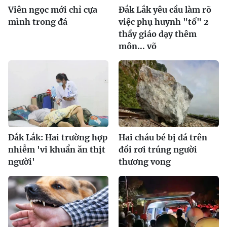
Viên ngọc mới chỉ cựa
Đắk Lắk yêu cầu làm rõ
mình trong đá
việc phụ huynh "tố" 2
thầy giáo dạy thêm
môn... võ
Đắk Lắk: Hai trường hợp
Hai cháu bé bị đá trên
nhiễm 'vi khuẩn ăn thịt
đồi rơi trúng người
người'
thương vong