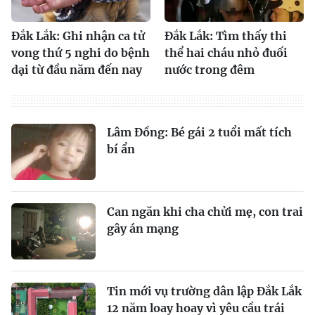
Đắk Lắk: Ghi nhận ca tử
Đắk Lắk: Tìm thấy thi
vong thứ 5 nghi do bệnh
thể hai cháu nhỏ đuối
dại từ đầu năm đến nay
nước trong đêm
Lâm Đồng: Bé gái 2 tuổi mất tích
bí ẩn
Can ngăn khi cha chửi mẹ, con trai
gây án mạng
Tin mới vụ trường dân lập Đắk Lắk
12 năm loay hoay vì yêu cầu trái