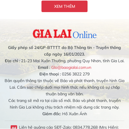
XEM THÊM
Giấy phép số 24/GP-BTTTT do Bộ Thông tin - Truyền thông
cấp ngày 16/01/2023.
Địa chỉ :
21-23 Mai Xuân Thưởng, phường Quy Nhơn, tỉnh Gia Lai.
Email :
Glo@baogialai.com.vn
Điện thoại :
0256 3822 279
Bản quyền thông tin thuộc về Báo và phát thanh, truyền hình Gia
Lai. Cấm sao chép dưới mọi hình thức nếu không có sự chấp
thuận bằng văn bản.
Các trang sẽ mở ra tại cửa sổ mới. Báo và phát thanh, truyền
hình Gia Lai không chịu trách nhiệm nội dung các trang này.
Giám đốc:
Hồ Xuân Ánh
Liên hệ quảng cáo SĐT-Zalo: 0834.778.268 (Mrs Hiền);