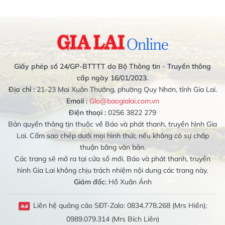
Giấy phép số 24/GP-BTTTT do Bộ Thông tin - Truyền thông
cấp ngày 16/01/2023.
Địa chỉ :
21-23 Mai Xuân Thưởng, phường Quy Nhơn, tỉnh Gia Lai.
Email :
Glo@baogialai.com.vn
Điện thoại :
0256 3822 279
Bản quyền thông tin thuộc về Báo và phát thanh, truyền hình Gia
Lai. Cấm sao chép dưới mọi hình thức nếu không có sự chấp
thuận bằng văn bản.
Các trang sẽ mở ra tại cửa sổ mới. Báo và phát thanh, truyền
hình Gia Lai không chịu trách nhiệm nội dung các trang này.
Giám đốc:
Hồ Xuân Ánh
Liên hệ quảng cáo SĐT-Zalo: 0834.778.268 (Mrs Hiền);
0989.079.314 (Mrs Bích Liên)