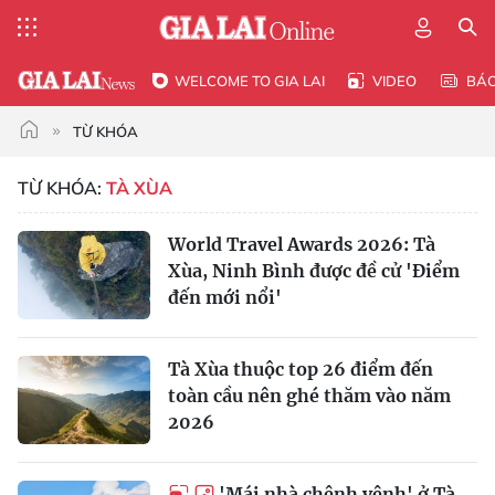
WELCOME TO GIA LAI
VIDEO
BÁ
TỪ KHÓA
TỪ KHÓA:
TÀ XÙA
World Travel Awards 2026: Tà
Xùa, Ninh Bình được đề cử 'Điểm
đến mới nổi'
Tà Xùa thuộc top 26 điểm đến
toàn cầu nên ghé thăm vào năm
2026
'Mái nhà chênh vênh' ở Tà