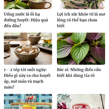
Uống nước lá ổi hạ
Lợi ích sức khỏe từ lá mơ
đường huyết: Hiệu quả
lông có thể bạn chưa
đến đâu?
biết
1 - 2 tép tỏi mỗi ngày:
Bác sĩ: Những điều cần
Điều gì xảy ra cho huyết
biết khi dùng tía tô
áp, mỡ máu và mạch
máu?