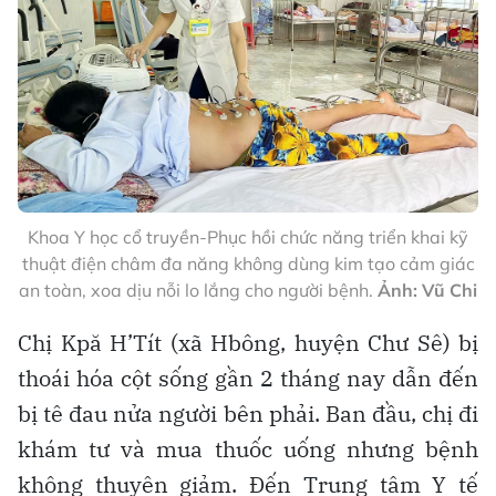
Khoa Y học cổ truyền-Phục hồi chức năng triển khai kỹ
thuật điện châm đa năng không dùng kim tạo cảm giác
an toàn, xoa dịu nỗi lo lắng cho người bệnh.
Ảnh: Vũ Chi
Chị Kpă H’Tít (xã Hbông, huyện Chư Sê) bị
thoái hóa cột sống gần 2 tháng nay dẫn đến
bị tê đau nửa người bên phải. Ban đầu, chị đi
khám tư và mua thuốc uống nhưng bệnh
không thuyên giảm. Đến Trung tâm Y tế