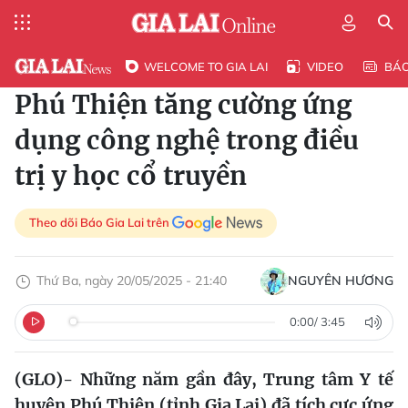
WELCOME TO GIA LAI
VIDEO
BÁ
Phú Thiện tăng cường ứng
dụng công nghệ trong điều
trị y học cổ truyền
Theo dõi Báo Gia Lai trên
Thứ Ba, ngày 20/05/2025 - 21:40
NGUYÊN HƯƠNG
0:00
/
3:45
(GLO)-
Những năm gần đây, Trung tâm Y tế
huyện Phú Thiện (tỉnh Gia Lai) đã tích cực ứng