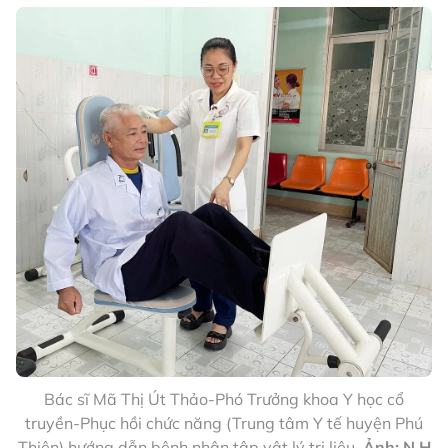
Bác sĩ Mã Thị Út Thảo-Phó Trưởng khoa Y học cổ
truyền-Phục hồi chức năng (Trung tâm Y tế huyện Phú
Thiện) hướng dẫn bệnh nhân tập vật lý trị liệu.
Ảnh: N.H