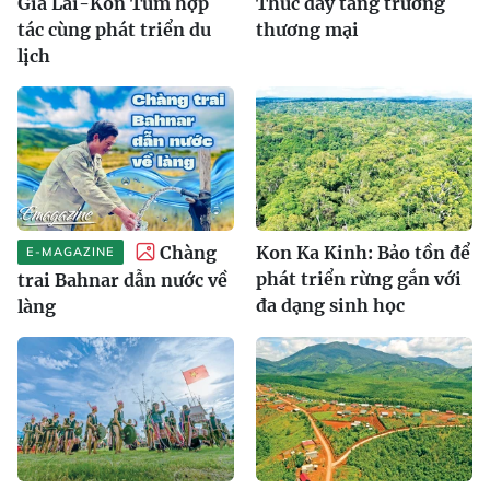
Gia Lai-Kon Tum hợp
Thúc đẩy tăng trưởng
tác cùng phát triển du
thương mại
lịch
Chàng
Kon Ka Kinh: Bảo tồn để
E-MAGAZINE
phát triển rừng gắn với
trai Bahnar dẫn nước về
đa dạng sinh học
làng