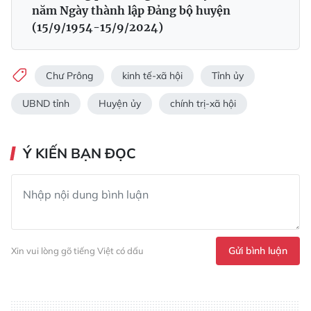
năm Ngày thành lập Đảng bộ huyện
(15/9/1954-15/9/2024)
Chư Prông
kinh tế-xã hội
Tỉnh ủy
UBND tỉnh
Huyện ủy
chính trị-xã hội
Ý KIẾN BẠN ĐỌC
Gửi bình luận
Xin vui lòng gõ tiếng Việt có dấu