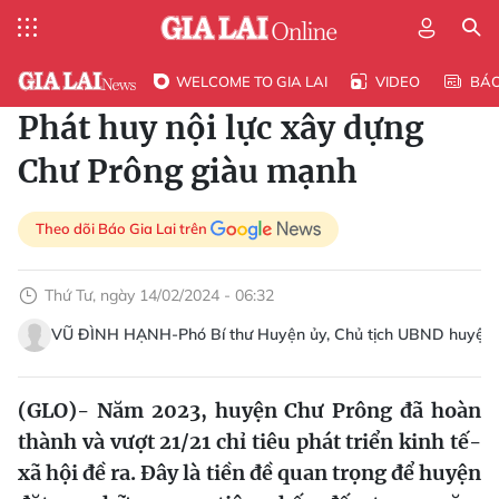
WELCOME TO GIA LAI
VIDEO
BÁ
Phát huy nội lực xây dựng
Chư Prông giàu mạnh
Theo dõi Báo Gia Lai trên
Thứ Tư, ngày 14/02/2024 - 06:32
VŨ ĐÌNH HẠNH-Phó Bí thư Huyện ủy, Chủ tịch UBND huyện
(GLO)- Năm 2023, huyện Chư Prông đã hoàn
thành và vượt 21/21 chỉ tiêu phát triển kinh tế-
xã hội đề ra. Đây là tiền đề quan trọng để huyện