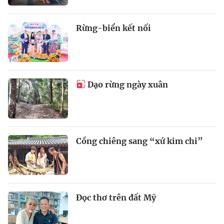
Rừng-biển kết nối
Dạo rừng ngày xuân
Cồng chiêng sang “xứ kim chi”
Đọc thơ trên đất Mỹ