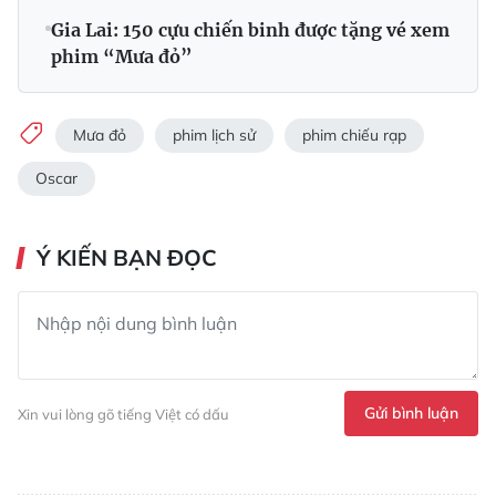
Gia Lai: 150 cựu chiến binh được tặng vé xem
phim “Mưa đỏ”
Mưa đỏ
phim lịch sử
phim chiếu rạp
Oscar
Ý KIẾN BẠN ĐỌC
Gửi bình luận
Xin vui lòng gõ tiếng Việt có dấu