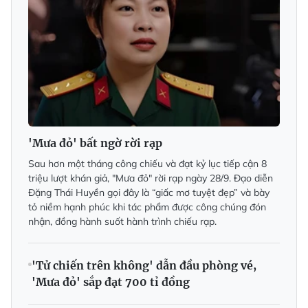
'Mưa đỏ' bất ngờ rời rạp
Sau hơn một tháng công chiếu và đạt kỷ lục tiếp cận 8
triệu lượt khán giả, "Mưa đỏ" rời rạp ngày 28/9. Đạo diễn
Đặng Thái Huyền gọi đây là “giấc mơ tuyệt đẹp” và bày
tỏ niềm hạnh phúc khi tác phẩm được công chúng đón
nhận, đồng hành suốt hành trình chiếu rạp.
'Tử chiến trên không' dẫn đầu phòng vé,
'Mưa đỏ' sắp đạt 700 tỉ đồng