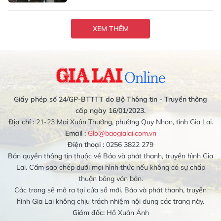
XEM THÊM
Giấy phép số 24/GP-BTTTT do Bộ Thông tin - Truyền thông
cấp ngày 16/01/2023.
Địa chỉ :
21-23 Mai Xuân Thưởng, phường Quy Nhơn, tỉnh Gia Lai.
Email :
Glo@baogialai.com.vn
Điện thoại :
0256 3822 279
Bản quyền thông tin thuộc về Báo và phát thanh, truyền hình Gia
Lai. Cấm sao chép dưới mọi hình thức nếu không có sự chấp
thuận bằng văn bản.
Các trang sẽ mở ra tại cửa sổ mới. Báo và phát thanh, truyền
hình Gia Lai không chịu trách nhiệm nội dung các trang này.
Giám đốc:
Hồ Xuân Ánh