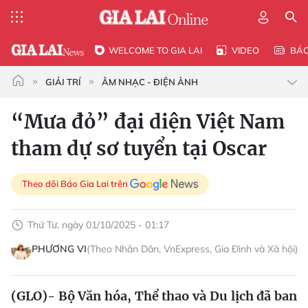
WELCOME TO GIA LAI
VIDEO
BÁ
GIẢI TRÍ
ÂM NHẠC - ĐIỆN ẢNH
“Mưa đỏ” đại diện Việt Nam
tham dự sơ tuyển tại Oscar
Theo dõi Báo Gia Lai trên
Thứ Tư, ngày 01/10/2025 - 01:17
PHƯƠNG VI
(Theo Nhân Dân, VnExpress, Gia Đình và Xã hội)
(GLO)- Bộ Văn hóa, Thể thao và Du lịch đã ban