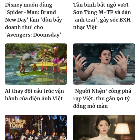
Disney muốn dùng
Tân binh bất ngờ vượt
'Spider-Man: Brand
Sơn Tùng M-TP và dàn
New Day' làm 'đòn bẩy
'anh trai', gây sốc BXH
doanh thu' cho
nhạc Việt
'Avengers: Doomsday'
AI thay đổi cấu trúc vận
'Người Nhện' công phá
hành của điện ảnh Việt
rạp Việt, thu gần 90 tỷ
đồng mở màn