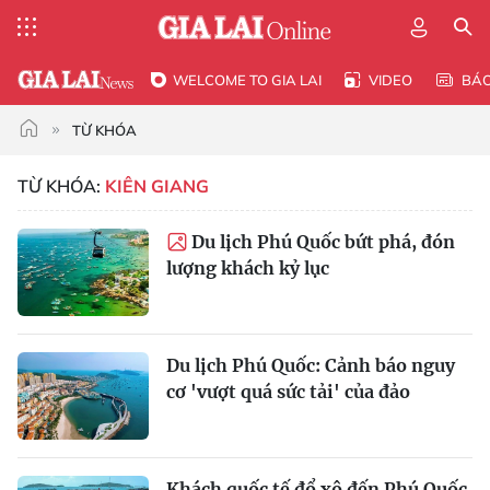
WELCOME TO GIA LAI
VIDEO
BÁ
TỪ KHÓA
TỪ KHÓA:
KIÊN GIANG
Du lịch Phú Quốc bứt phá, đón
lượng khách kỷ lục
Du lịch Phú Quốc: Cảnh báo nguy
cơ 'vượt quá sức tải' của đảo
Khách quốc tế đổ xô đến Phú Quốc