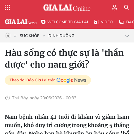
WELCOME TO GIA LAI
VIDEO
BÁ
SỨC KHỎE
DINH DƯỠNG
Hàu sống có thực sự là 'thần
dược' cho nam giới?
Theo dõi Báo Gia Lai trên
Thứ Bảy, ngày 20/06/2026 - 00:33
Nam bệnh nhân 41 tuổi đi khám vì giảm ham
muốn, khó duy trì cương trong khoảng 5 tháng
gần đây. Nghe bạn bè khuyên ăn hàu sống 'bổ