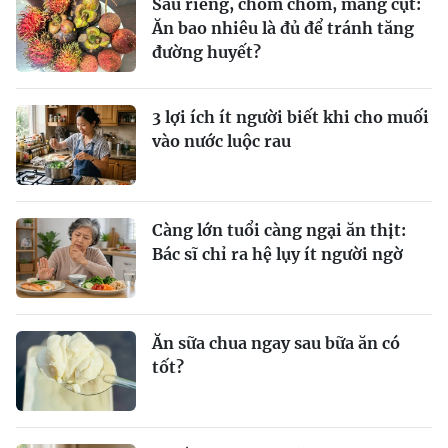
Sầu riêng, chôm chôm, măng cụt:
Ăn bao nhiêu là đủ để tránh tăng
đường huyết?
3 lợi ích ít người biết khi cho muối
vào nước luộc rau
Càng lớn tuổi càng ngại ăn thịt:
Bác sĩ chỉ ra hệ lụy ít người ngờ
Ăn sữa chua ngay sau bữa ăn có
tốt?