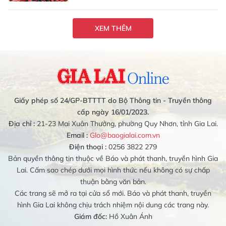
XEM THÊM
Giấy phép số 24/GP-BTTTT do Bộ Thông tin - Truyền thông
cấp ngày 16/01/2023.
Địa chỉ :
21-23 Mai Xuân Thưởng, phường Quy Nhơn, tỉnh Gia Lai.
Email :
Glo@baogialai.com.vn
Điện thoại :
0256 3822 279
Bản quyền thông tin thuộc về Báo và phát thanh, truyền hình Gia
Lai. Cấm sao chép dưới mọi hình thức nếu không có sự chấp
thuận bằng văn bản.
Các trang sẽ mở ra tại cửa sổ mới. Báo và phát thanh, truyền
hình Gia Lai không chịu trách nhiệm nội dung các trang này.
Giám đốc:
Hồ Xuân Ánh