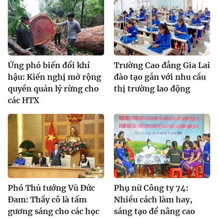
Ứng phó biến đổi khí
Trường Cao đẳng Gia Lai
hậu: Kiến nghị mở rộng
đào tạo gắn với nhu cầu
quyền quản lý rừng cho
thị trường lao động
các HTX
Phó Thủ tướng Vũ Đức
Phụ nữ Công ty 74:
Đam: Thầy cô là tấm
Nhiều cách làm hay,
gương sáng cho các học
sáng tạo để nâng cao