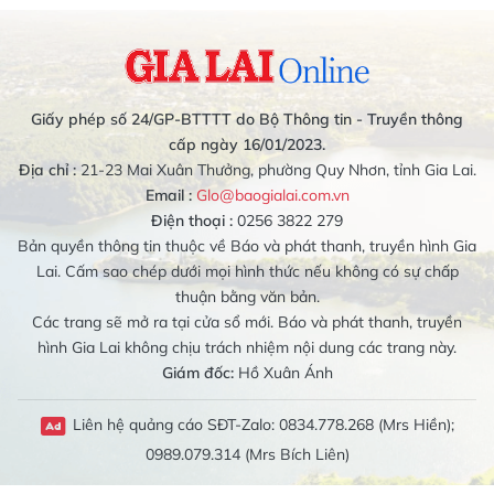
Giấy phép số 24/GP-BTTTT do Bộ Thông tin - Truyền thông
cấp ngày 16/01/2023.
Địa chỉ :
21-23 Mai Xuân Thưởng, phường Quy Nhơn, tỉnh Gia Lai.
Email :
Glo@baogialai.com.vn
Điện thoại :
0256 3822 279
Bản quyền thông tin thuộc về Báo và phát thanh, truyền hình Gia
Lai. Cấm sao chép dưới mọi hình thức nếu không có sự chấp
thuận bằng văn bản.
Các trang sẽ mở ra tại cửa sổ mới. Báo và phát thanh, truyền
hình Gia Lai không chịu trách nhiệm nội dung các trang này.
Giám đốc:
Hồ Xuân Ánh
Liên hệ quảng cáo SĐT-Zalo: 0834.778.268 (Mrs Hiền);
0989.079.314 (Mrs Bích Liên)