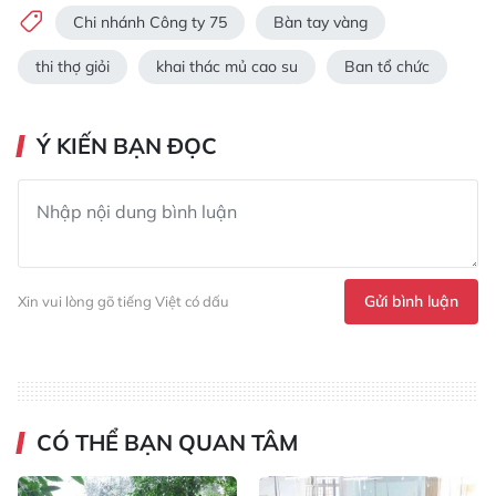
Chi nhánh Công ty 75
Bàn tay vàng
thi thợ giỏi
khai thác mủ cao su
Ban tổ chức
Ý KIẾN BẠN ĐỌC
Gửi bình luận
Xin vui lòng gõ tiếng Việt có dấu
CÓ THỂ BẠN QUAN TÂM