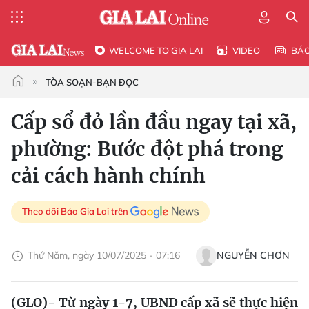
WELCOME TO GIA LAI
VIDEO
BÁ
TÒA SOẠN-BẠN ĐỌC
Cấp sổ đỏ lần đầu ngay tại xã,
phường: Bước đột phá trong
cải cách hành chính
Theo dõi Báo Gia Lai trên
Thứ Năm, ngày 10/07/2025 - 07:16
NGUYỄN CHƠN
(GLO)- Từ ngày 1-7, UBND cấp xã sẽ thực hiện