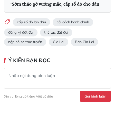
Sớm tháo gỡ vướng mắc, cấp sổ đỏ cho dân
cấp sổ đỏ lần đầu
cải cách hành chính
đăng ký đất đai
thủ tục đất đai
nộp hồ sơ trực tuyến
Gia Lai
Báo Gia Lai
Ý KIẾN BẠN ĐỌC
Gửi bình luận
Xin vui lòng gõ tiếng Việt có dấu