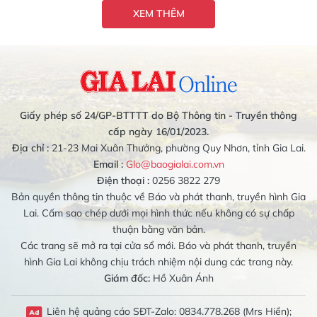
XEM THÊM
Giấy phép số 24/GP-BTTTT do Bộ Thông tin - Truyền thông
cấp ngày 16/01/2023.
Địa chỉ :
21-23 Mai Xuân Thưởng, phường Quy Nhơn, tỉnh Gia Lai.
Email :
Glo@baogialai.com.vn
Điện thoại :
0256 3822 279
Bản quyền thông tin thuộc về Báo và phát thanh, truyền hình Gia
Lai. Cấm sao chép dưới mọi hình thức nếu không có sự chấp
thuận bằng văn bản.
Các trang sẽ mở ra tại cửa sổ mới. Báo và phát thanh, truyền
hình Gia Lai không chịu trách nhiệm nội dung các trang này.
Giám đốc:
Hồ Xuân Ánh
Liên hệ quảng cáo SĐT-Zalo: 0834.778.268 (Mrs Hiền);