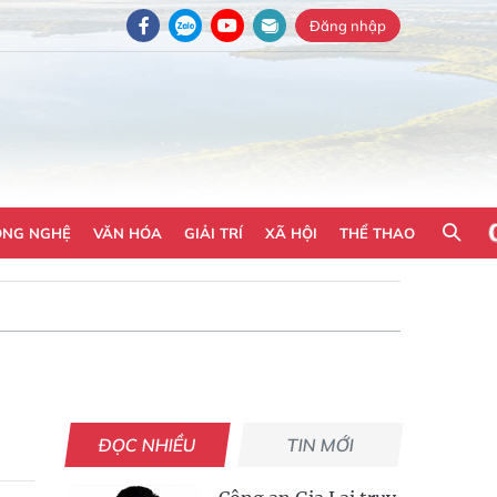
Đăng nhập
ÔNG NGHỆ
VĂN HÓA
GIẢI TRÍ
XÃ HỘI
THỂ THAO
ĐỌC NHIỀU
TIN MỚI