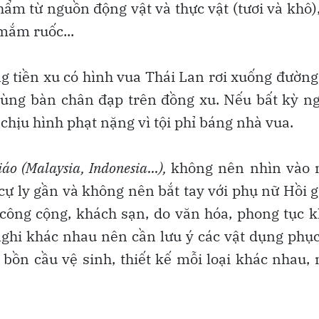
m từ nguồn động vật và thực vật (tươi và khô)
mắm ruốc...
g tiền xu có hình vua Thái Lan rơi xuống đường
 dùng bàn chân đạp trên đồng xu. Nếu bất kỳ n
chịu hình phạt nặng vì tội phỉ báng nhà vua.
áo (Malaysia, Indonesia...),
không nên nhìn vào 
ự ly gần và không nên bắt tay với phụ nữ Hồi g
 công cộng, khách sạn, do văn hóa, phong tục 
nghi khác nhau nên cần lưu ý các vật dụng phụ
 bồn cầu vệ sinh, thiết kế mỗi loại khác nhau,