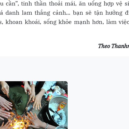
 cần”, tinh thần thoải mái, ăn uống hợp vệ s
á danh lam thắng cảnh... bạn sẽ tận hưởng đ
s, khoan khoái, sống khỏe mạnh hơn, làm việ
Theo Thanh