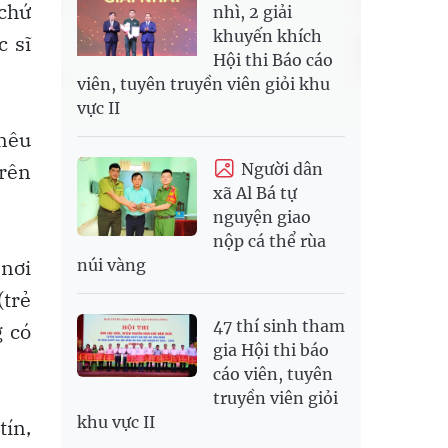
 chứ
nhì, 2 giải
khuyến khích
c sĩ
Hội thi Báo cáo
viên, tuyên truyền viên giỏi khu
vực II
nêu
trên
Người dân
xã Al Bá tự
nguyện giao
nộp cá thể rùa
 nơi
núi vàng
(trẻ
47 thí sinh tham
g có
gia Hội thi báo
cáo viên, tuyên
truyền viên giỏi
khu vực II
tín,