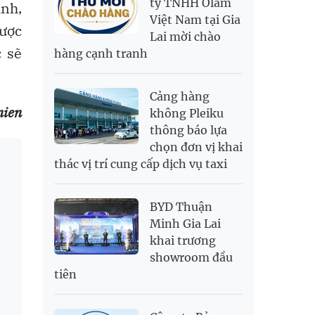
ty TNHH Olam
inh,
Việt Nam tại Gia
SAR
6,949.25
7,248.34
ược
Lai mời chào
SEK
2,700.94
2,815.47
c sẽ
hàng cạnh tranh
SGD
19,907.29
20,108.37
20,793.98
THB
698.74
776.38
809.3
Cảng hàng
USD
26,020
26,050
26,430
nien
không Pleiku
thông báo lựa
chọn đơn vị khai
thác vị trí cung cấp dịch vụ taxi
BYD Thuận
Minh Gia Lai
khai trương
showroom đầu
tiên