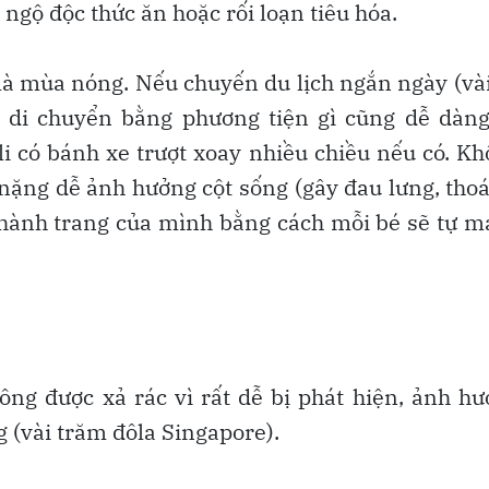
 ngộ độc thức ăn hoặc rối loạn tiêu hóa.
 là mùa nóng. Nếu chuyến du lịch ngắn ngày (và
ì di chuyển bằng phương tiện gì cũng dễ dàn
li có bánh xe trượt xoay nhiều chiều nếu có. K
nặng dễ ảnh hưởng cột sống (gây đau lưng, thoá
lý hành trang của mình bằng cách mỗi bé sẽ tự 
ông được xả rác vì rất dễ bị phát hiện, ảnh h
g (vài trăm đôla Singapore).