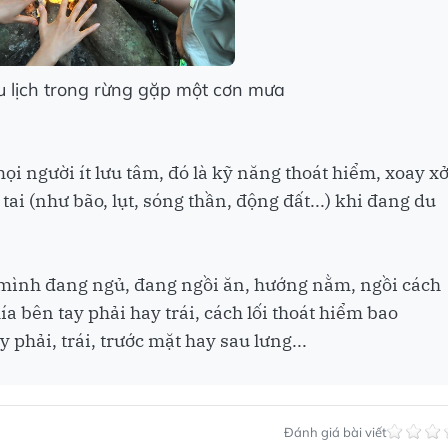
u lịch trong rừng gặp một cơn mưa
i người ít lưu tâm, đó là kỹ năng thoát hiểm, xoay x
tai (như bão, lụt, sóng thần, động đất...) khi đang du
i mình đang ngủ, đang ngồi ăn, hướng nằm, ngồi cách
hía bên tay phải hay trái, cách lối thoát hiểm bao
phải, trái, trước mặt hay sau lưng...
Đánh giá bài viết