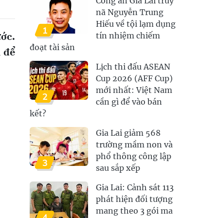
Công an Gia Lai truy
nã Nguyễn Trung
Hiếu về tội lạm dụng
1
ước.
tín nhiệm chiếm
đoạt tài sản
n để
Lịch thi đấu ASEAN
Cup 2026 (AFF Cup)
mới nhất: Việt Nam
2
cần gì để vào bán
kết?
Gia Lai giảm 568
trường mầm non và
phổ thông công lập
3
sau sắp xếp
Gia Lai: Cảnh sát 113
phát hiện đối tượng
mang theo 3 gói ma
4