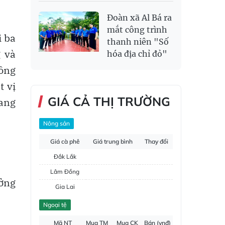
Đoàn xã Al Bá ra
mắt công trình
i ba
thanh niên "Số
g và
hóa địa chỉ đỏ"
hông
t vị
GIÁ CẢ THỊ TRƯỜNG
mang
Nông sản
Giá cà phê
Giá trung bình
Thay đổi
Đắk Lắk
Lâm Đồng
ưởng
Gia Lai
Đắk Nông
Ngoại tệ
Hồ tiêu
Mã NT
Mua TM
Mua CK
Bán (vnđ)