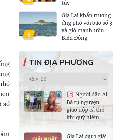
túy
Gia Lai khẩn trương
ứng phó với bão số 3
và gió mạnh trên
5
Biển Đông
TIN ĐỊA PHƯƠNG
hống
rùng
 nhỏ
 hen
Người dân Al
Bá tự nguyện
ơ sở
giao nộp cá thể
khỉ quý hiếm
khám
Gia Lai đạt 1 giải