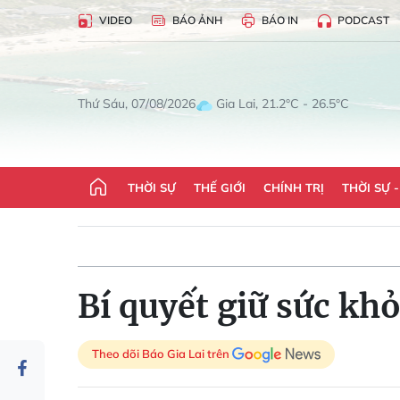
VIDEO
BÁO ẢNH
BÁO IN
PODCAST
Gia Lai, 21.2°C - 26.5°C
Thứ Sáu, 07/08/2026
THỜI SỰ
THẾ GIỚI
CHÍNH TRỊ
THỜI SỰ 
Bí quyết giữ sức khỏ
Theo dõi Báo Gia Lai trên