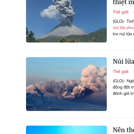
thiệt 
Thế giới
(GLO)-
Tính
núi lửa phu
tro núi lửa
Núi lửa
Thế giới
(GLO)- Ngà
động đất m
đánh giá tr
Nên th