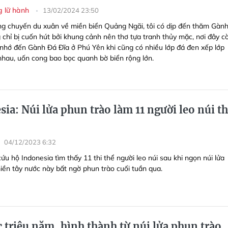
g lữ hành
13/02/2024 23:50
ng chuyến du xuân về miền biển Quảng Ngãi, tôi có dịp đến thăm Gàn
 chỉ bị cuốn hút bởi khung cảnh nên thơ tựa tranh thủy mặc, nơi đây c
i nhớ đến Gành Đá Đĩa ở Phú Yên khi cũng có nhiều lớp đá đen xếp lớp
nhau, uốn cong bao bọc quanh bờ biển rộng lớn.
ia: Núi lửa phun trào làm 11 người leo núi th
04/12/2023 6:32
ứu hộ Indonesia tìm thấy 11 thi thể người leo núi sau khi ngọn núi lửa
iền tây nước này bất ngờ phun trào cuối tuần qua.
c triệu năm, hình thành từ núi lửa phun trào