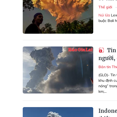
Thế giới
Núi lửa
Lewo
buộc Bali h
Tin 
người, 
Bản tin Th
(GLO)- Tin
khu định c
nóng” trong
km;...
Indones