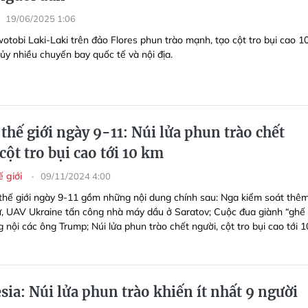
19/06/2025 1:06
tobi Laki-Laki trên đảo Flores phun trào mạnh, tạo cột tro bụi cao 1
ủy nhiều chuyến bay quốc tế và nội địa.
thế giới ngày 9-11: Núi lửa phun trào chết
cột tro bụi cao tới 10 km
ế giới
09/11/2024 4:00
 thế giới ngày 9-11 gồm những nội dung chính sau: Nga kiểm soát thê
ư, UAV Ukraine tấn công nhà máy dầu ở Saratov; Cuộc đua giành “ghế
 nội các ông Trump; Núi lửa phun trào chết người, cột tro bụi cao tới 1
ia: Núi lửa phun trào khiến ít nhất 9 người