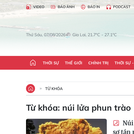
VIDEO
BÁO ẢNH
BÁO IN
PODCAST
Gia Lai, 21.7°C - 27.1°C
Thứ Sáu, 07/08/2026
THỜI SỰ
THẾ GIỚI
CHÍNH TRỊ
THỜI SỰ 
TỪ KHÓA
Từ khóa:
núi lửa phun trào
Núi 
sơ tán