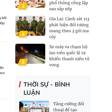
phổ thông công lập
3
sau sắp xếp
g bởi
Gia Lai: Cảnh sát 113
lớp
phát hiện đối tượng
mang theo 3 gói ma
4
túy
Xe máy va chạm hộ
lan trên quốc lộ 19
khiến thanh niên tử
5
vong
rận
heo
THỜI SỰ - BÌNH
LUẬN
Tăng cường đối
thoại để tạo