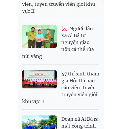
viên, tuyên truyền viên giỏi khu
vực II
Người dân
xã Al Bá tự
nguyện giao
nộp cá thể rùa
núi vàng
47 thí sinh tham
gia Hội thi báo
cáo viên, tuyên
truyền viên giỏi
khu vực II
Đoàn xã Al Bá ra
mắt công trình