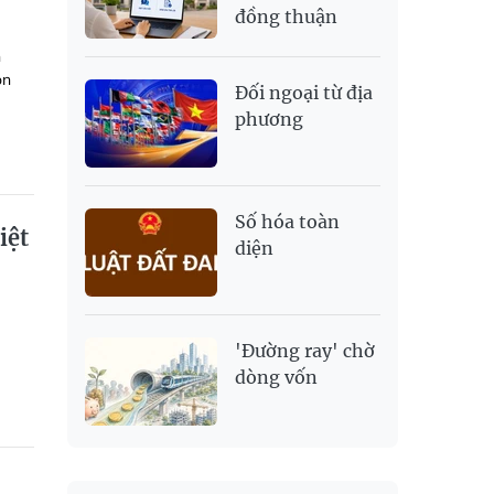
đồng thuận
h
òn
Đối ngoại từ địa
phương
Số hóa toàn
iệt
diện
'Đường ray' chờ
dòng vốn