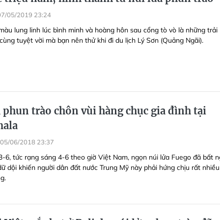
07/05/2019 23:24
àu lung linh lúc bình minh và hoàng hôn sau cổng tò vò là những trải
cùng tuyệt vời mà bạn nên thử khi đi du lịch Lý Sơn (Quảng Ngãi).
 phun trào chôn vùi hàng chục gia đình tại
mala
05/06/2018 23:37
3-6, tức rạng sáng 4-6 theo giờ Việt Nam, ngọn núi lửa Fuego đã bất 
dữ dội khiến người dân đất nước Trung Mỹ này phải hứng chịu rất nhiều
g.