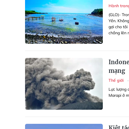
Hành tran
(GLO)- Tro
Yến. Không
gợi cho tô
chồng lên 
Indones
mạng
Thế giới
Lực lượng c
Marapi ở m
Kiệt tá