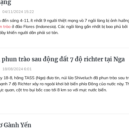
mạng
04/11/2024 15:22
 đến sáng 4-11, ít nhất 9 người thiệt mạng và 7 ngôi làng bị ảnh hưởn
n trào
ở đảo Flores (Indonesia). Các ngôi làng gần nhất bị bao phủ bởi 
 dày khiến người dân phải sơ tán.
 phun trào sau động đất 7 độ richter tại Nga
18/08/2024 6:01
y 18-8, hãng TASS (Nga) đưa tin, núi lửa Shiveluch đã phun trào sau t
ạnh 7 độ Richter xảy ra ngoài khơi bờ biển phía Đông của nước này. T
ực quan, cột tro bụi bốc cao tới 8 km so với mực nước biển.
ơ Gành Yến