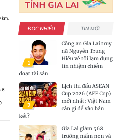
0 km,
ĐỌC NHIỀU
TIN MỚI
Công an Gia Lai truy
nã Nguyễn Trung
Hiếu về tội lạm dụng
1
tín nhiệm chiếm
đoạt tài sản
Lịch thi đấu ASEAN
m 6
Cup 2026 (AFF Cup)
mới nhất: Việt Nam
0
2
cần gì để vào bán
kết?
Gia Lai giảm 568
trường mầm non và