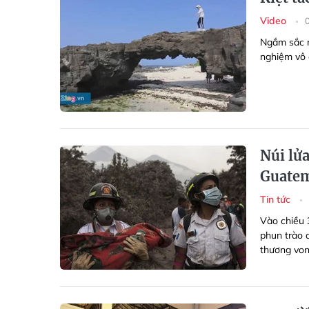
Video
Ngắm sắc m
nghiệm vô 
Núi lửa
Guate
Tin tức
Vào chiều 
phun trào 
thương von