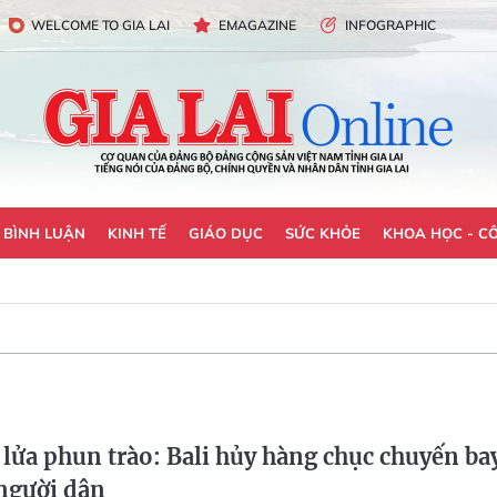
WELCOME TO GIA LAI
EMAGAZINE
INFOGRAPHIC
- BÌNH LUẬN
KINH TẾ
GIÁO DỤC
SỨC KHỎE
KHOA HỌC - C
lửa phun trào: Bali hủy hàng chục chuyến ba
 người dân