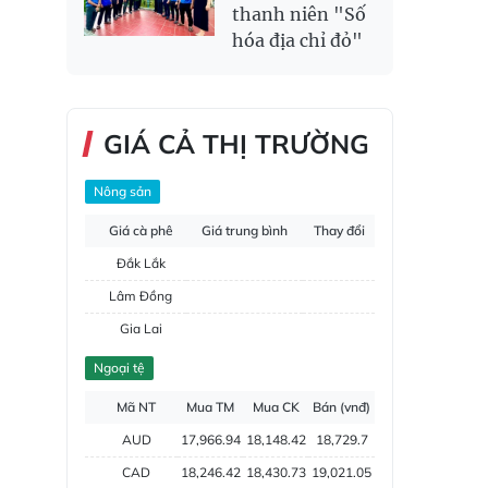
thanh niên "Số
hóa địa chỉ đỏ"
GIÁ CẢ THỊ TRƯỜNG
Nông sản
Giá cà phê
Giá trung bình
Thay đổi
Đắk Lắk
Lâm Đồng
Gia Lai
Đắk Nông
Ngoại tệ
Hồ tiêu
Mã NT
Mua TM
Mua CK
Bán (vnđ)
AUD
17,966.94
18,148.42
18,729.7
CAD
18,246.42
18,430.73
19,021.05