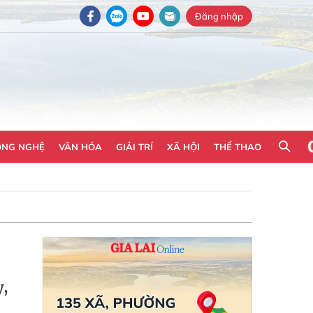
Đăng nhập
ÔNG NGHỆ
VĂN HÓA
GIẢI TRÍ
XÃ HỘI
THỂ THAO
y,