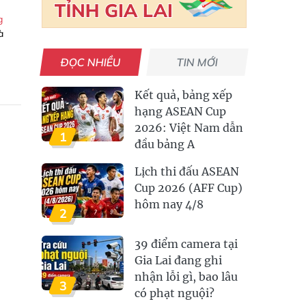
g
à
ĐỌC NHIỀU
TIN MỚI
Kết quả, bảng xếp
hạng ASEAN Cup
2026: Việt Nam dẫn
1
đầu bảng A
Lịch thi đấu ASEAN
Cup 2026 (AFF Cup)
hôm nay 4/8
2
39 điểm camera tại
Gia Lai đang ghi
nhận lỗi gì, bao lâu
3
có phạt nguội?