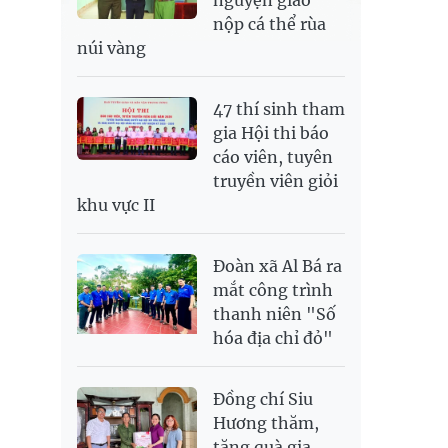
nộp cá thể rùa
núi vàng
47 thí sinh tham
gia Hội thi báo
cáo viên, tuyên
truyền viên giỏi
khu vực II
Đoàn xã Al Bá ra
mắt công trình
thanh niên "Số
hóa địa chỉ đỏ"
Đồng chí Siu
Hương thăm,
tặng quà gia