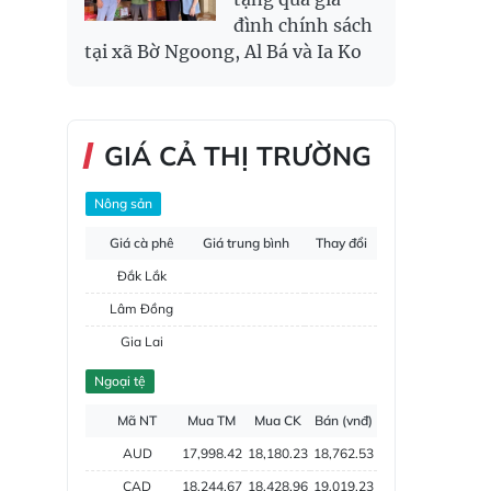
đình chính sách
tại xã Bờ Ngoong, Al Bá và Ia Ko
GIÁ CẢ THỊ TRƯỜNG
Nông sản
Giá cà phê
Giá trung bình
Thay đổi
Đắk Lắk
Lâm Đồng
Gia Lai
Đắk Nông
Ngoại tệ
Hồ tiêu
Mã NT
Mua TM
Mua CK
Bán (vnđ)
AUD
17,998.42
18,180.23
18,762.53
CAD
18,244.67
18,428.96
19,019.23