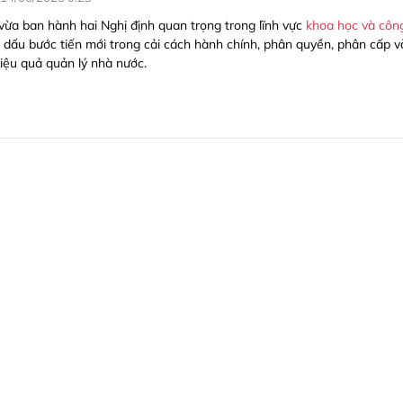
vừa ban hành hai Nghị định quan trọng trong lĩnh vực
khoa học và côn
h dấu bước tiến mới trong cải cách hành chính, phân quyền, phân cấp v
iệu quả quản lý nhà nước.