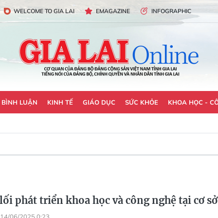
WELCOME TO GIA LAI
EMAGAZINE
INFOGRAPHIC
- BÌNH LUẬN
KINH TẾ
GIÁO DỤC
SỨC KHỎE
KHOA HỌC - C
ối phát triển khoa học và công nghệ tại cơ sở
14/06/2025 0:23