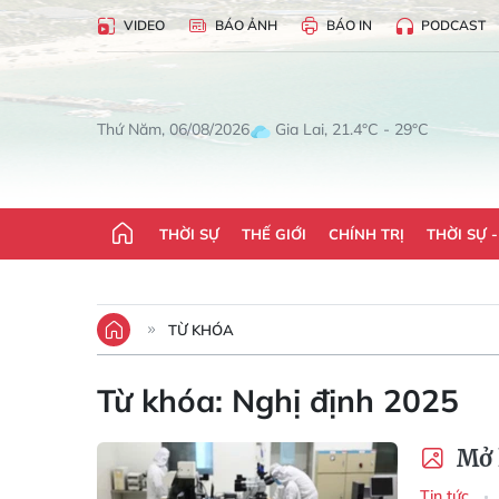
VIDEO
BÁO ẢNH
BÁO IN
PODCAST
Gia Lai, 21.4°C - 29°C
Thứ Năm, 06/08/2026
THỜI SỰ
THẾ GIỚI
CHÍNH TRỊ
THỜI SỰ 
TỪ KHÓA
Từ khóa:
Nghị định 2025
Mở l
Tin tức