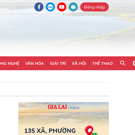
Đăng nhập
ÔNG NGHỆ
VĂN HÓA
GIẢI TRÍ
XÃ HỘI
THỂ THAO