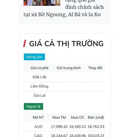
đình chính sách
tại xã Bờ Ngoong, Al Bá và Ia Ko
GIÁ CẢ THỊ TRƯỜNG
Nông sản
Giá cà phê
Giá trung bình
Thay đổi
Đắk Lắk
Lâm Đồng
Gia Lai
Đắk Nông
Ngoại tệ
Hồ tiêu
Mã NT
Mua TM
Mua CK
Bán (vnđ)
AUD
17,998.42
18,180.23
18,762.53
CAD
18,244.67
18,428.96
19,019.23