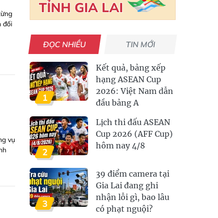
từng
 đối
ĐỌC NHIỀU
TIN MỚI
Kết quả, bảng xếp
hạng ASEAN Cup
2026: Việt Nam dẫn
1
đầu bảng A
Lịch thi đấu ASEAN
Cup 2026 (AFF Cup)
ng vụ
hôm nay 4/8
nh
2
39 điểm camera tại
Gia Lai đang ghi
nhận lỗi gì, bao lâu
3
có phạt nguội?