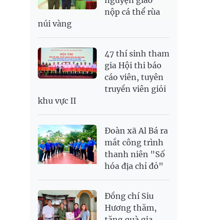
nộp cá thể rùa
núi vàng
47 thí sinh tham
gia Hội thi báo
cáo viên, tuyên
truyền viên giỏi
khu vực II
Đoàn xã Al Bá ra
mắt công trình
thanh niên "Số
hóa địa chỉ đỏ"
Đồng chí Siu
Hương thăm,
tặng quà gia