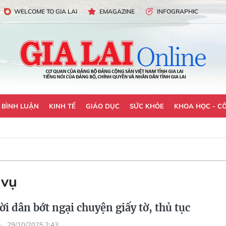
WELCOME TO GIA LAI
EMAGAZINE
INFOGRAPHIC
- BÌNH LUẬN
KINH TẾ
GIÁO DỤC
SỨC KHỎE
KHOA HỌC - C
 vụ
i dân bớt ngại chuyện giấy tờ, thủ tục
29/10/2025 2:43