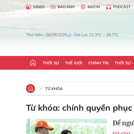
VIDEO
BÁO ẢNH
BÁO IN
PODCAST
Gia Lai, 21.3°C - 29.7°C
Thứ Năm, 06/08/2026
THỜI SỰ
THẾ GIỚI
CHÍNH TRỊ
THỜI SỰ 
TỪ KHÓA
Từ khóa:
chính quyền phục
Ðể ngườ
Đời sống