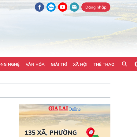
Đăng nhập
ÔNG NGHỆ
VĂN HÓA
GIẢI TRÍ
XÃ HỘI
THỂ THAO