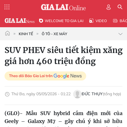
WELCOME TO GIA LAI
VIDEO
BÁ
KINH TẾ
Ô TÔ - XE MÁY
SUV PHEV siêu tiết kiệm xăng
giá hơn 460 triệu đồng
Theo dõi Báo Gia Lai trên
Thứ Ba, ngày 05/05/2026 - 01:22
ĐỨC THỤY
(tổng hợp)
(GLO)- Mẫu SUV hybrid cắm điện mới của
Geely – Galaxy M7 – gây chú ý khi sở hữu