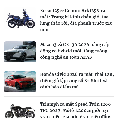
Xe số 125cc Gemini Ark125X ra
mắt: Trang bị kính chắn gió, tựa
lưng tháo rời, đĩa phanh trước 320
mm
Mazda3 và CX-30 2026 nâng cấp
động cơ hybrid mới, tăng cường
công nghệ an toàn ADAS
Honda Civic 2026 ra mắt Thái Lan,
thêm giả lập sang số S+ Shift và
cảnh báo điểm mù
Triumph ra mắt Speed Twin 1200
TFC 2027: Môtô 1.200cc giới hạn
750 chiếc, giá hơn 650 triệu đồng