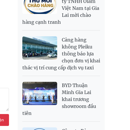
ty TNHH Olam
Việt Nam tại Gia
SAR
6,945.42
7,244.36
Lai mời chào
SEK
2,702.79
2,817.41
hàng cạnh tranh
SGD
19,916.94
20,118.12
20,804.08
THB
698.84
776.49
809.42
Cảng hàng
USD
26,000
26,030
26,410
không Pleiku
thông báo lựa
chọn đơn vị khai
thác vị trí cung cấp dịch vụ taxi
BYD Thuận
Minh Gia Lai
khai trương
showroom đầu
tiên
ận