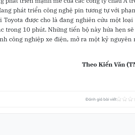
g phát triển mạnh mẽ của các công ty châu Á t
đang phát triển công nghệ pin tương tự với phạ
 Toyota được cho là đang nghiên cứu một loại
c trong 10 phút. Những tiến bộ này hứa hẹn sẽ
ành công nghiệp xe điện, mở ra một kỷ nguyên
Theo Kiến Văn (T
Đánh giá bài viết