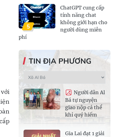
ChatGPT cung cấp
tính năng chat
không giới hạn cho
5
người dùng miễn
phí
TIN ĐỊA PHƯƠNG
 với
Người dân Al
Bá tự nguyện
hiện
giao nộp cá thể
toàn
khỉ quý hiếm
 cấp
Gia Lai đạt 1 giải