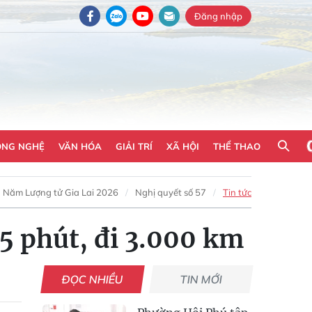
Đăng nhập
ÔNG NGHỆ
VĂN HÓA
GIẢI TRÍ
XÃ HỘI
THỂ THAO
Năm Lượng tử Gia Lai 2026
Nghị quyết số 57
Tin tức
 5 phút, đi 3.000 km
ĐỌC NHIỀU
TIN MỚI