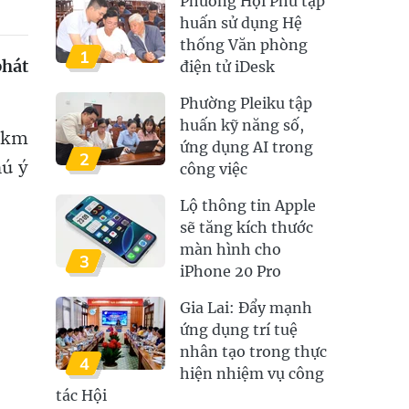
Phường Hội Phú tập
huấn sử dụng Hệ
thống Văn phòng
1
phát
điện tử iDesk
Phường Pleiku tập
huấn kỹ năng số,
 km
ứng dụng AI trong
2
hú ý
công việc
Lộ thông tin Apple
sẽ tăng kích thước
màn hình cho
3
iPhone 20 Pro
Gia Lai: Đẩy mạnh
ứng dụng trí tuệ
nhân tạo trong thực
4
hiện nhiệm vụ công
tác Hội