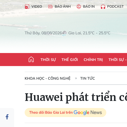
VIDEO
BÁO ẢNH
BÁO IN
PODCAST
Gia Lai, 21.5°C - 25.5°C
Thứ Bảy, 08/08/2026
THỜI SỰ
THẾ GIỚI
CHÍNH TRỊ
THỜI SỰ 
KHOA HỌC - CÔNG NGHỆ
TIN TỨC
Huawei phát triển c
Theo dõi Báo Gia Lai trên