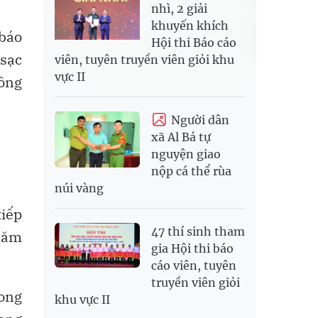
nhì, 2 giải
khuyến khích
 báo
Hội thi Báo cáo
 sạc
viên, tuyên truyền viên giỏi khu
vực II
đồng
Người dân
xã Al Bá tự
nguyện giao
nộp cá thể rùa
núi vàng
tiếp
47 thí sinh tham
 năm
gia Hội thi báo
cáo viên, tuyên
truyền viên giỏi
rong
khu vực II