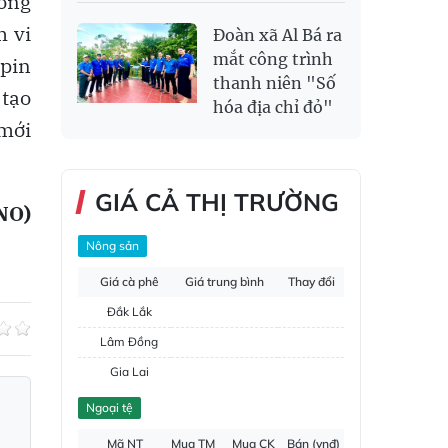
rong
m vi
Đoàn xã Al Bá ra
mắt công trình
 pin
thanh niên "Số
 tạo
hóa địa chỉ đỏ"
 mới
GIÁ CẢ THỊ TRƯỜNG
NO)
Nông sản
Giá cà phê
Giá trung bình
Thay đổi
Đắk Lắk
Lâm Đồng
Gia Lai
Đắk Nông
Ngoại tệ
Hồ tiêu
Mã NT
Mua TM
Mua CK
Bán (vnđ)