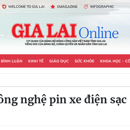
WELCOME TO GIA LAI
EMAGAZINE
INFOGRAPHIC
- BÌNH LUẬN
KINH TẾ
GIÁO DỤC
SỨC KHỎE
KHOA HỌC - C
ông nghệ pin xe điện sạc