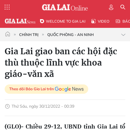
WELCOME TO GIA LAI
VIDEO
BÁ
CHÍNH TRỊ
QUỐC PHÒNG - AN NINH
Gia Lai giao ban các hội đặc
thù thuộc lĩnh vực khoa
giáo-văn xã
Theo dõi Báo Gia Lai trên
Thứ Sáu, ngày 30/12/2022 - 00:39
(GLO)- Chiều 29-12, UBND tỉnh Gia Lai tổ