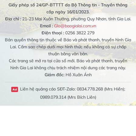
Giấy phép số 24/GP-BTTTT do Bộ Thông tin - Truyền thông
cấp ngày 16/01/2023.
Địa chỉ :
21-23 Mai Xuân Thưởng, phường Quy Nhơn, tỉnh Gia Lai.
Email :
Glo@baogialai.com.vn
Điện thoại :
0256 3822 279
Bản quyền thông tin thuộc về Báo và phát thanh, truyền hình Gia
Lai. Cấm sao chép dưới mọi hình thức nếu không có sự chấp
thuận bằng văn bản.
Các trang sẽ mở ra tại cửa sổ mới. Báo và phát thanh, truyền
hình Gia Lai không chịu trách nhiệm nội dung các trang này.
Giám đốc:
Hồ Xuân Ánh
Liên hệ quảng cáo SĐT-Zalo: 0834.778.268 (Mrs Hiền);
0989.079.314 (Mrs Bích Liên)