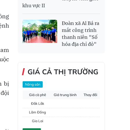
khu vực II
sông
Đoàn xã Al Bá ra
lệnh
mắt công trình
thanh niên "Số
hóa địa chỉ đỏ"
 Cam
huộc
GIÁ CẢ THỊ TRƯỜNG
n bị
Nông sản
 đội
Giá cà phê
Giá trung bình
Thay đổi
Đắk Lắk
Lâm Đồng
Gia Lai
Đắk Nông