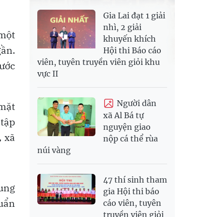
Gia Lai đạt 1 giải
nhì, 2 giải
 một
khuyến khích
gần.
Hội thi Báo cáo
viên, tuyên truyền viên giỏi khu
bước
vực II
Người dân
 mặt
xã Al Bá tự
 tập
nguyện giao
, xã
nộp cá thể rùa
núi vàng
47 thí sinh tham
rung
gia Hội thi báo
huẩn
cáo viên, tuyên
truyền viên giỏi