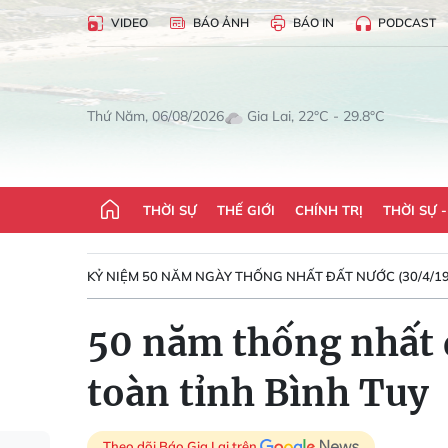
VIDEO
BÁO ẢNH
BÁO IN
PODCAST
Gia Lai, 22°C - 29.8°C
Thứ Năm, 06/08/2026
THỜI SỰ
THẾ GIỚI
CHÍNH TRỊ
THỜI SỰ 
KỶ NIỆM 50 NĂM NGÀY THỐNG NHẤT ĐẤT NƯỚC (30/4/19
50 năm thống nhất 
toàn tỉnh Bình Tuy
Theo dõi Báo Gia Lai trên