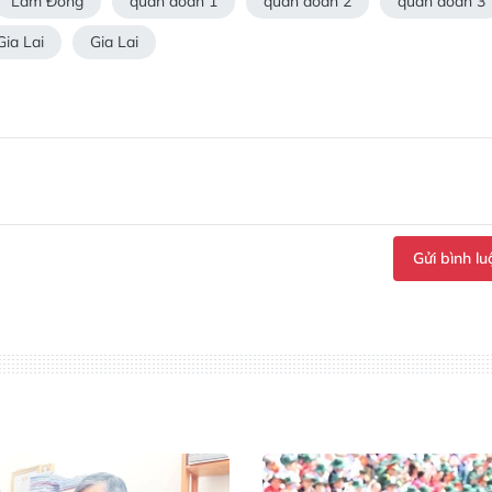
Lâm Đồng
quân đoàn 1
quân đoàn 2
quân đoàn 3
ia Lai
Gia Lai
Gửi bình lu