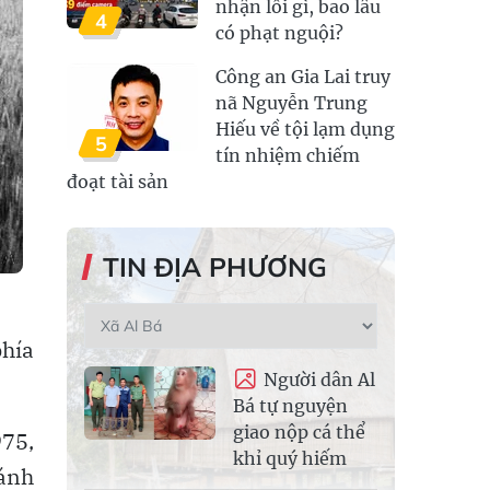
nhận lỗi gì, bao lâu
4
có phạt nguội?
Công an Gia Lai truy
nã Nguyễn Trung
Hiếu về tội lạm dụng
5
tín nhiệm chiếm
đoạt tài sản
TIN ĐỊA PHƯƠNG
phía
Người dân Al
Bá tự nguyện
giao nộp cá thể
975,
khỉ quý hiếm
cánh