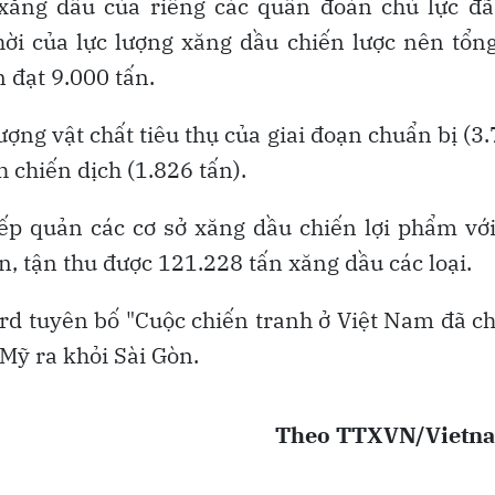
 xăng dầu của riêng các quân đoàn chủ lực đã
ời của lực lượng xăng dầu chiến lược nên tổn
 đạt 9.000 tấn.
ợng vật chất tiêu thụ của giai đoạn chuẩn bị (3
 chiến dịch (1.826 tấn).
tiếp quản các cơ sở xăng dầu chiến lợi phẩm vớ
, tận thu được 121.228 tấn xăng dầu các loại.
rd tuyên bố "Cuộc chiến tranh ở Việt Nam đã 
 Mỹ ra khỏi Sài Gòn.
Theo TTXVN/Vietn