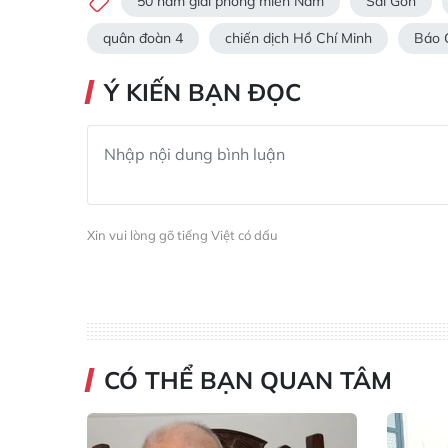
50 năm giải phóng miền Nam
Sài Gòn
quân đoàn 4
chiến dịch Hồ Chí Minh
Báo G
Ý KIẾN BẠN ĐỌC
Xin vui lòng gõ tiếng Việt có dấu
CÓ THỂ BẠN QUAN TÂM