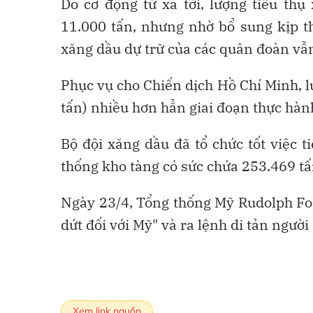
Do cơ động từ xa tới, lượng tiêu thụ
11.000 tấn, nhưng nhờ bổ sung kịp th
xăng dầu dự trữ của các quân đoàn vẫn
Phục vụ cho Chiến dịch Hồ Chí Minh, lư
tấn) nhiều hơn hẳn giai đoạn thực hành
Bộ đội xăng dầu đã tổ chức tốt việc 
thống kho tàng có sức chứa 253.469 tấn
Ngày 23/4, Tổng thống Mỹ Rudolph Fo
dứt đối với Mỹ" và ra lệnh di tản người
Xem link nguồn