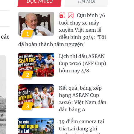
ĐỌC NHIỀU
TIN MỚI
Cựu binh 76
tuổi chạy xe máy
xuyên Việt xem lễ
1
 các
diễu binh 30/4: 'Tôi
đã hoàn thành tâm nguyện'
Lịch thi đấu ASEAN
Cup 2026 (AFF Cup)
hôm nay 4/8
2
Kết quả, bảng xếp
hạng ASEAN Cup
2026: Việt Nam dẫn
3
đầu bảng A
39 điểm camera tại
Gia Lai đang ghi