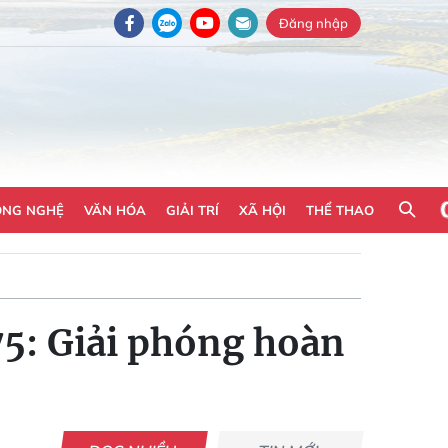
Đăng nhập
ÔNG NGHỆ
VĂN HÓA
GIẢI TRÍ
XÃ HỘI
THỂ THAO
5: Giải phóng hoàn