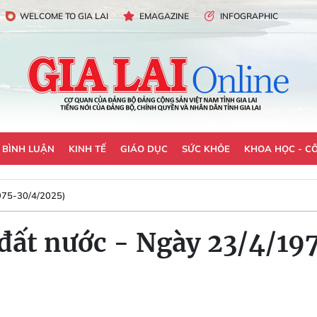
WELCOME TO GIA LAI
EMAGAZINE
INFOGRAPHIC
- BÌNH LUẬN
KINH TẾ
GIÁO DỤC
SỨC KHỎE
KHOA HỌC - C
75-30/4/2025)
đất nước - Ngày 23/4/197