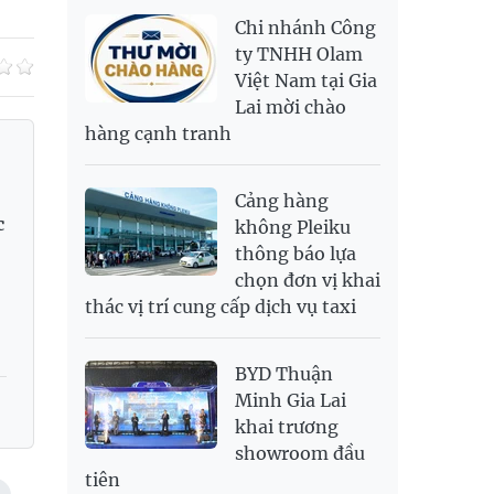
NOK
2,696.08
2,810.41
Chi nhánh Công
PNJ
138,500,000
142,500,000
RUB
307.79
340.71
ty TNHH Olam
Việt Nam tại Gia
SAR
6,944.19
7,243.07
Lai mời chào
SEK
2,709.1
2,823.98
hàng cạnh tranh
SGD
19,929.2
20,130.51
20,816.88
THB
699.53
777.26
810.22
Cảng hàng
USD
26,010
26,040
26,420
c
không Pleiku
thông báo lựa
chọn đơn vị khai
thác vị trí cung cấp dịch vụ taxi
BYD Thuận
Minh Gia Lai
khai trương
showroom đầu
tiên