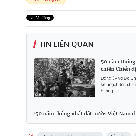
TIN LIÊN QUAN
50 năm thống 
chiến Chiến d
Đảng ủy và Bộ Chỉ
kế hoạch tác chi
hướng.
50 năm thống nhất đất nước: Việt Nam c