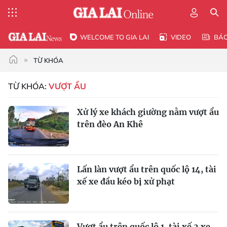
WELCOME TO GIA LAI
VIDEO
BÁ
TỪ KHÓA
TỪ KHÓA:
VƯỢT ẨU
Xử lý xe khách giường nằm vượt ẩu
trên đèo An Khê
Lấn làn vượt ẩu trên quốc lộ 14, tài
xế xe đầu kéo bị xử phạt
Vượt ẩu trên quốc lộ 1, tài xế 2 xe