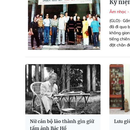
Kỷ niệm
Âm nhạc -
(GLO)- Gần
đã đi qua 
không gian
tiếng chiê
đặt chân đế
Nữ cán bộ lão thành gìn giữ
Lưu gi
tấm ảnh Bác Hồ