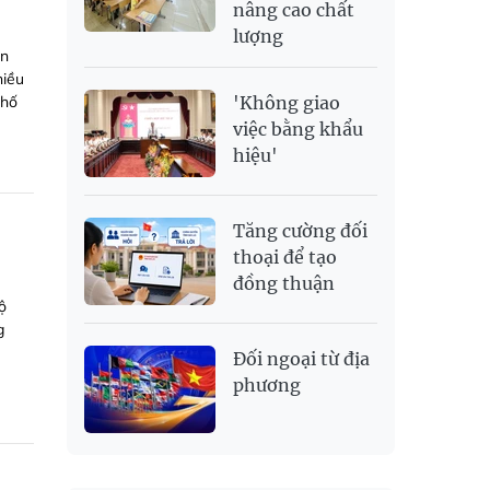
nâng cao chất
lượng
ên
hiều
Phố
'Không giao
việc bằng khẩu
hiệu'
Tăng cường đối
thoại để tạo
đồng thuận
ộ
g
Đối ngoại từ địa
phương