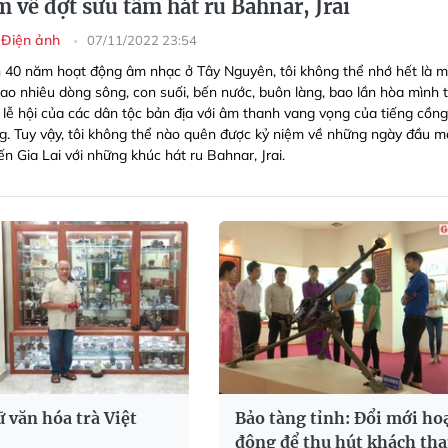
 về đợt sưu tầm hát ru Bahnar, Jrai
 Điện ảnh
07/11/2022 23:54
 40 năm hoạt động âm nhạc ở Tây Nguyên, tôi không thể nhớ hết là m
bao nhiêu dòng sông, con suối, bến nước, buôn làng, bao lần hòa mình 
 lễ hội của các dân tộc bản địa với âm thanh vang vọng của tiếng cồng
ng. Tuy vậy, tôi không thể nào quên được kỷ niệm về những ngày đầu m
n Gia Lai với những khúc hát ru Bahnar, Jrai.
ữ văn hóa trà Việt
Bảo tàng tỉnh: Đổi mới ho
động để thu hút khách th