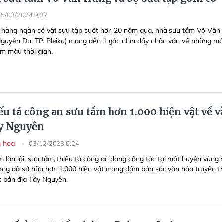
15/03/2024 9:37
 hàng ngàn cổ vật sưu tập suốt hơn 20 năm qua, nhà sưu tầm Võ Văn
guyễn Du, TP. Pleiku) mang đến 1 góc nhìn đầy nhân văn về những m
ốm màu thời gian
.
u tá công an sưu tầm hơn 1.000 hiện vật về 
y Nguyên
h hoa
03/12/2023 0:24
 lặn lội, sưu tầm, thiếu tá công an đang công tác tại một huyện vùng
ông đã sở hữu hơn 1.000 hiện vật mang đậm bản sắc văn hóa truyền 
c bản địa Tây Nguyên.