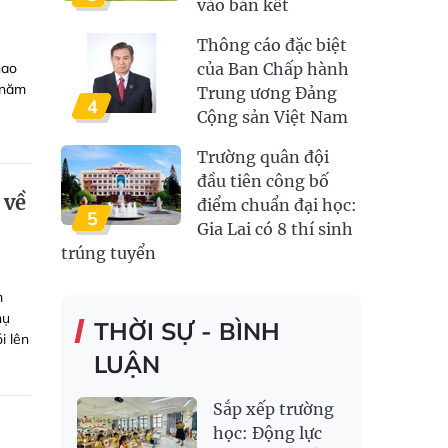
vào bán kết
Thông cáo đặc biệt
hao
của Ban Chấp hành
 năm
Trung ương Đảng
4
Cộng sản Việt Nam
Trường quân đội
đầu tiên công bố
 về
điểm chuẩn đại học:
5
Gia Lai có 8 thí sinh
trúng tuyển
m
nụ
THỜI SỰ - BÌNH
i lên
LUẬN
Sắp xếp trường
học: Động lực