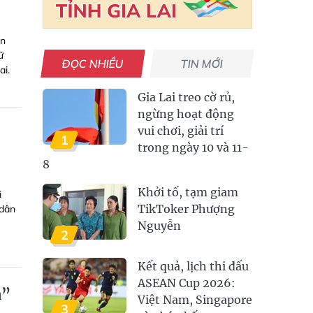
ên
ữ
ĐỌC NHIỀU
TIN MỚI
ai.
Gia Lai treo cờ rủ,
ngừng hoạt động
vui chơi, giải trí
1
trong ngày 10 và 11-
8
Khởi tố, tạm giam
i
TikToker Phượng
 dân
Nguyễn
2
Kết quả, lịch thi đấu
ASEAN Cup 2026:
a”
Việt Nam, Singapore
3