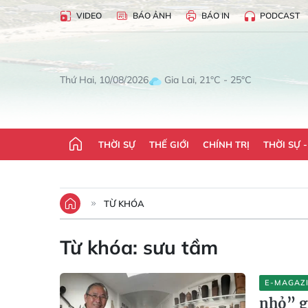
VIDEO
BÁO ẢNH
BÁO IN
PODCAST
Gia Lai, 21°C - 25°C
Thứ Hai, 10/08/2026
THỜI SỰ
THẾ GIỚI
CHÍNH TRỊ
THỜI SỰ 
TỪ KHÓA
Từ khóa:
sưu tầm
E-MAGAZ
nhỏ” g