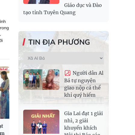
Giáo dục và Đào
tạo tỉnh Tuyên Quang
ình
trong
,
TIN ĐỊA PHƯƠNG
ới
Người dân Al
Bá tự nguyện
giao nộp cá thể
khỉ quý hiếm
Gia Lai đạt 1 giải
nhì, 2 giải
ạt
khuyến khích
am
Hội thi Báo cáo