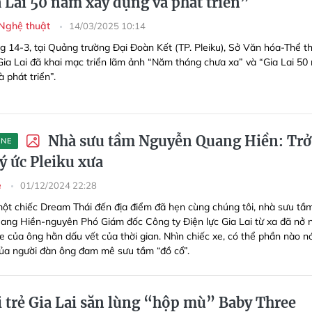
a Lai 50 năm xây dựng và phát triển”
 Nghệ thuật
14/03/2025 10:14
g 14-3, tại Quảng trường Đại Đoàn Kết (TP. Pleiku), Sở Văn hóa-Thể t
 Gia Lai đã khai mạc triển lãm ảnh “Năm tháng chưa xa” và “Gia Lai 50
à phát triển”.
Nhà sưu tầm Nguyễn Quang Hiền: Trở
INE
ý ức Pleiku xưa
e
01/12/2024 22:28
một chiếc Dream Thái đến địa điểm đã hẹn cùng chúng tôi, nhà sưu tầ
ng Hiền-nguyên Phó Giám đốc Công ty Điện lực Gia Lai từ xa đã nở 
Xe của ông hằn dấu vết của thời gian. Nhìn chiếc xe, có thể phần nào nó
của người đàn ông đam mê sưu tầm “đồ cổ”.
 trẻ Gia Lai săn lùng “hộp mù” Baby Three