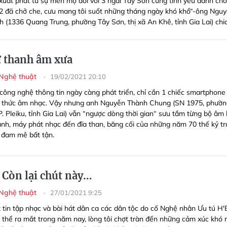
xuất phát từ sự mến mộ đối với 3 ngài Tây Sơn cùng tình yêu dành ch
2 đã chở che, cưu mang tôi suốt những tháng ngày khó khổ“-ông Ngu
 (1336 Quang Trung, phường Tây Sơn, thị xã An Khê, tỉnh Gia Lai) chia
ữ thanh âm xưa
 Nghệ thuật
19/02/2021 20:10
 công nghệ thông tin ngày càng phát triển, chỉ cần 1 chiếc smartphone 
g thức âm nhạc. Vậy nhưng anh Nguyễn Thành Chung (SN 1975, phườn
. Pleiku, tỉnh Gia Lai) vẫn “ngược dòng thời gian“ sưu tầm từng bộ âm l
nh, máy phát nhạc đến đĩa than, băng cối của những năm 70 thế kỷ tr
 đam mê bất tận.
 Còn lại chút này…
 Nghệ thuật
27/01/2021 9:25
t tin tập nhạc và bài hát dân ca các dân tộc do cố Nghệ nhân Ưu tú H
 thể ra mắt trong năm nay, lòng tôi chợt tràn đến những cảm xúc khó 