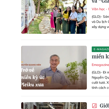
và “Gi
Văn học -
(GLO)- Sán
và Du lịch
xây dựng v
E-MAGAZ
miền k
Emagazin
(GLO)-
Đi 
Nguyễn Qua
cười tươi. 
tính cách 
Giới