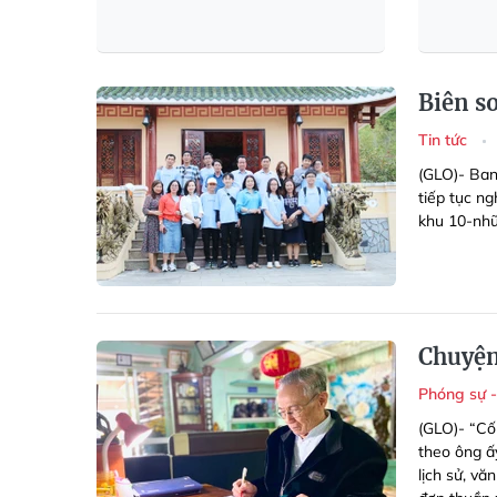
Biên s
Tin tức
(GLO)- Ban
tiếp tục ng
khu 10-nhữ
Chuyện
Phóng sự 
(GLO)- “Cố
theo ông ấ
lịch sử, vă