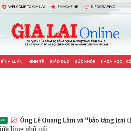
WELCOME TO GIA LAI
EMAGAZINE
INFOGRAPHIC
- BÌNH LUẬN
KINH TẾ
GIÁO DỤC
SỨC KHỎE
KHOA HỌC - C
Ông Lê Quang Lâm và “bảo tàng Jrai t
INE
iữa lòng phố núi