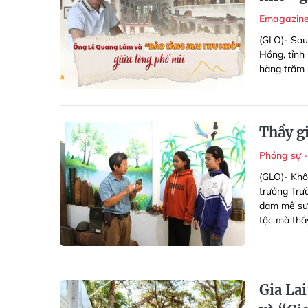
Emagazin
(GLO)- Sau
Hồng, tỉnh 
hàng trăm h
Thầy g
Phóng sự 
(GLO)- Khô
trưởng Trườ
đam mê sưu
tộc mà thầ
Gia La