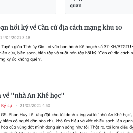
quan
oạn hồi ký về Căn cứ địa cách mạng khu 10
14/04/2021 3:18
 Tuyên giáo Tỉnh ủy Gia Lai vừa ban hành Kế hoạch số 37-KH/BTGTU 
hiên cứu, biên soạn, biên tập và xuất bản tập hồi ký “Căn cứ địa cách
ng ký ức không quên“.
 về "nhà An Khê học"
- Ký sự
21/02/2021 4:50
 GS. Phan Huy Lê từng đặt cho tôi danh xưng vui là “nhà An Khê học“,
y hiếm có người dân nào chịu khó tìm hiểu và viết nhiều sách liên qua
n hóa của vùng đất mình đang sinh sống như tôi. Thật ra, tôi làm điều ấy