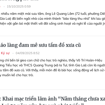
e
15/10/2025 0:59
 nhiều năm miệt mài sưu tầm, ông Lê Quang Lâm (72 tuổi, phường Di
Gia Lai) đã biến ngôi nhà của mình thành “bảo tàng thu nhỏ” khi lưu gi
iện vật gắn bó mật thiết với đời sống sinh hoạt và nghi lễ của người Jr
iáo làng đam mê sưu tầm đồ xưa cũ
- Ký sự
04/09/2025 8:52
ng chỉ bền bỉ gieo con chữ cho học trò nghèo, thầy Võ Trí Hoàn-Hiệu
ng Tiểu học và THCS Quang Trung (xã Ia Tul, tỉnh Gia Lai) còn là ngườ
 tầm đồ xưa cũ. Với thầy, mỗi món đồ là bài học sống động về lịch sử
y muốn kể cho học trò.
i: Khai mạc triển lãm ảnh “Năm tháng chưa x