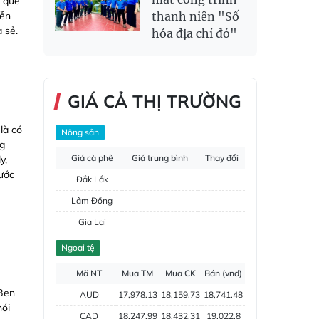
o quê
yễn
thanh niên "Số
 sẻ.
hóa địa chỉ đỏ"
GIÁ CẢ THỊ TRƯỜNG
là có
Nông sản
g
Giá cà phê
Giá trung bình
Thay đổi
y,
ước
Đắk Lắk
Lâm Đồng
Gia Lai
Đắk Nông
Ngoại tệ
Hồ tiêu
Mã NT
Mua TM
Mua CK
Bán (vnđ)
'Ben
AUD
17,978.13
18,159.73
18,741.48
nói
CAD
18,247.99
18,432.31
19,022.8