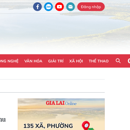
Đăng nhập
ÔNG NGHỆ
VĂN HÓA
GIẢI TRÍ
XÃ HỘI
THỂ THAO
hu