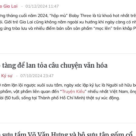
o Gia Lai
01/12/2024 11:47
ng tháng cuối năm 2024, “hộp mù” Baby Three là từ khoá hot nhất tr
i. Giới trẻ Gia Lai cũng không nằm ngoài xu hướng khi ngày càng có n
g ứng trào lưu và nhiều điểm bán sẵn sản phẩm “mọc lên” trên khắp 
 tàng để lan tỏa câu chuyện văn hóa
- Ký sự
07/10/2024 23:47
 năm lặn lội ngược xuôi sưu tầm, ngày xác lập kỷ lục là Người sở hữu b
 phẩm, vật phẩm liên quan đến “
Truyện Kiều
” nhiều nhất Việt Nam, ôn
ài (50 tuổi, sống tại Thành phố Hồ Chí Minh) thật sự xúc động.
 sưu tầm Võ Văn Hưng và bộ sưu tập gốm cổ