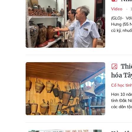
Video
(GLO)-
Với
Hưng (55 N
cũ kỹ, nhu
Thiế
hóa Tâ
Cổ học tin
Hơn 10 năm
tỉnh Đắk N
các dân tộ