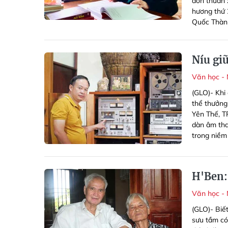
đơn thuần 
hương thứ 
Quốc Thành
Níu gi
Văn học -
(GLO)- Khi
thể thưởn
Yên Thế, TP
dàn âm tha
trong niềm
H'Ben:
Văn học -
(GLO)- Biế
sưu tầm có