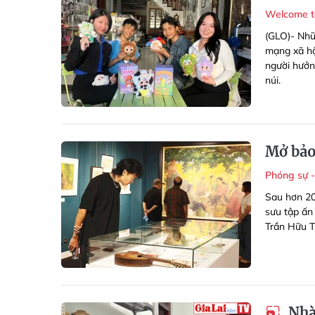
Welcome t
(GLO)- Nhữ
mạng xã hộ
người hưởn
núi.
Mở bảo
Phóng sự 
Sau hơn 20
sưu tập ấn
Trần Hữu T
Nhà