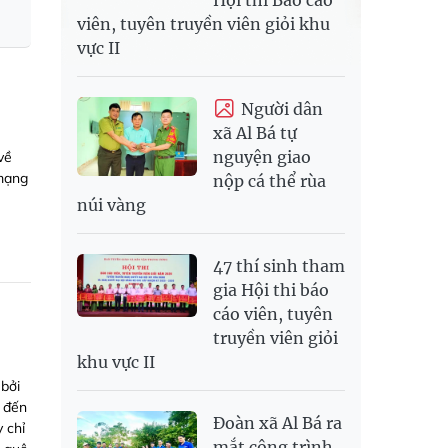
viên, tuyên truyền viên giỏi khu
vực II
Người dân
xã Al Bá tự
nguyện giao
về
 mạng
nộp cá thể rùa
núi vàng
47 thí sinh tham
gia Hội thi báo
cáo viên, tuyên
truyền viên giỏi
khu vực II
 bởi
n đến
Đoàn xã Al Bá ra
 chỉ
mắt công trình