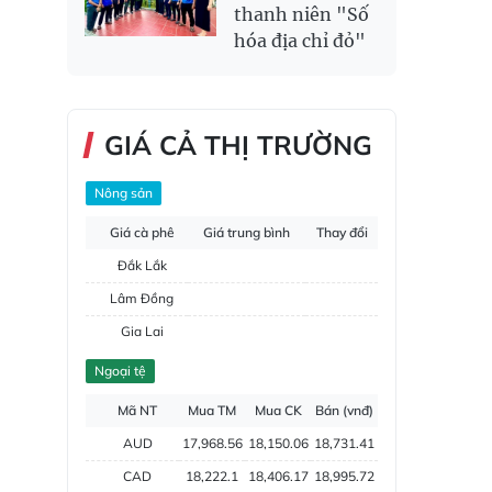
thanh niên "Số
hóa địa chỉ đỏ"
GIÁ CẢ THỊ TRƯỜNG
Nông sản
Giá cà phê
Giá trung bình
Thay đổi
Đắk Lắk
Lâm Đồng
Gia Lai
Đắk Nông
Ngoại tệ
Hồ tiêu
Mã NT
Mua TM
Mua CK
Bán (vnđ)
AUD
17,968.56
18,150.06
18,731.41
CAD
18,222.1
18,406.17
18,995.72