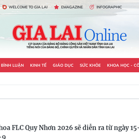
WELCOME TO GIA LAI
EMAGAZINE
INFOGRAPHIC
- BÌNH LUẬN
KINH TẾ
GIÁO DỤC
SỨC KHỎE
KHOA HỌC - C
 hoa FLC Quy Nhơn 2026 sẽ diễn ra từ ngày 15
-9