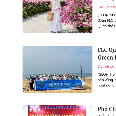
Gia Lai h
(GLO)- Nhằ
đoàn FLC p
Quần thể D
FLC Qu
Green 
Du lịch xa
(GLO)- Tro
bền vững, 
hoạt động 
Phó Ch