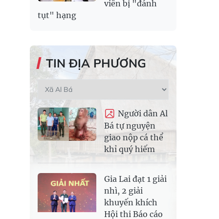
viên bị "đánh
tụt" hạng
TIN ĐỊA PHƯƠNG
Người dân Al
Bá tự nguyện
giao nộp cá thể
khỉ quý hiếm
Gia Lai đạt 1 giải
nhì, 2 giải
khuyến khích
Hội thi Báo cáo