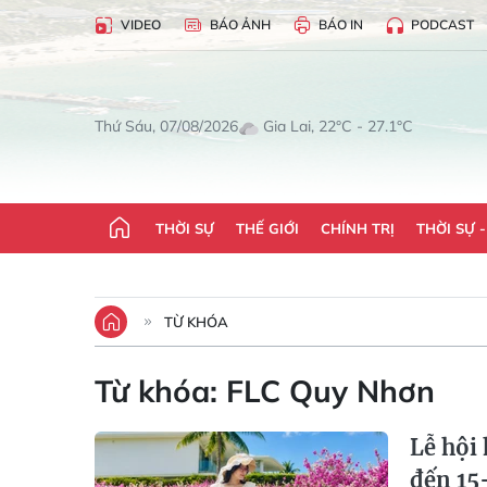
VIDEO
BÁO ẢNH
BÁO IN
PODCAST
Gia Lai, 22°C - 27.1°C
Thứ Sáu, 07/08/2026
THỜI SỰ
THẾ GIỚI
CHÍNH TRỊ
THỜI SỰ 
TỪ KHÓA
Từ khóa:
FLC Quy Nhơn
Lễ hội
đến 15