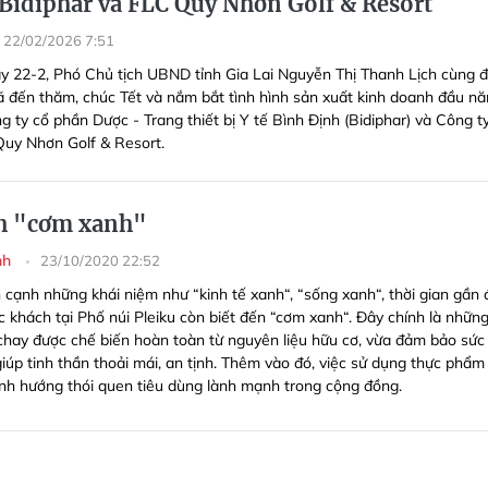
i Bidiphar và FLC Quy Nhơn Golf & Resort
22/02/2026 7:51
y 22-2, Phó Chủ tịch UBND tỉnh Gia Lai Nguyễn Thị Thanh Lịch cùng 
ã đến thăm, chúc Tết và nắm bắt tình hình sản xuất kinh doanh đầu n
g ty cổ phần Dược - Trang thiết bị Y tế Bình Định (Bidiphar) và Công t
uy Nhơn Golf & Resort.
h "cơm xanh"
nh
23/10/2020 22:52
 cạnh những khái niệm như “kinh tế xanh“, “sống xanh“, thời gian gần 
c khách tại Phố núi Pleiku còn biết đến “cơm xanh“. Đây chính là nhữn
hay được chế biến hoàn toàn từ nguyên liệu hữu cơ, vừa đảm bảo sức
giúp tinh thần thoải mái, an tịnh. Thêm vào đó, việc sử dụng thực phẩm
ịnh hướng thói quen tiêu dùng lành mạnh trong cộng đồng.