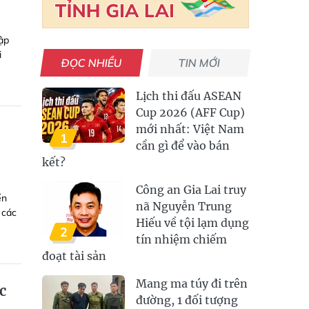
ập
i
ĐỌC NHIỀU
TIN MỚI
Lịch thi đấu ASEAN
Cup 2026 (AFF Cup)
mới nhất: Việt Nam
1
cần gì để vào bán
kết?
Công an Gia Lai truy
ển
nã Nguyễn Trung
 các
Hiếu về tội lạm dụng
2
tín nhiệm chiếm
đoạt tài sản
Mang ma túy đi trên
c
đường, 1 đối tượng