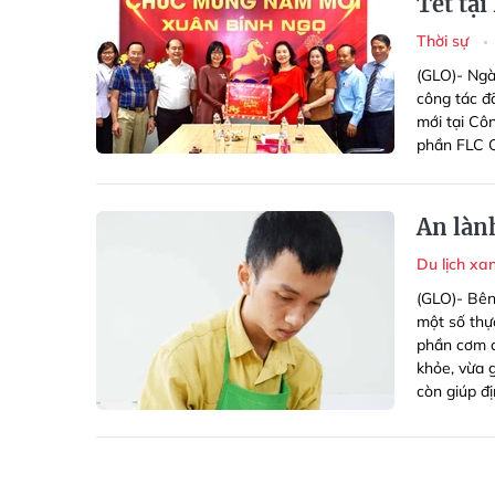
Tết tạ
Thời sự
(GLO)- Ngà
công tác đ
mới tại Côn
phần FLC Q
An làn
Du lịch xa
(GLO)- Bên
một số thự
phần cơm c
khỏe, vừa 
còn giúp đ