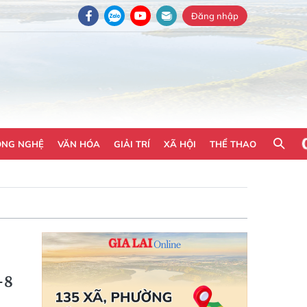
Đăng nhập
ÔNG NGHỆ
VĂN HÓA
GIẢI TRÍ
XÃ HỘI
THỂ THAO
-8