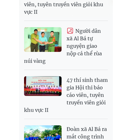
viên, tuyên truyền viên giỏi khu
vực II
Người dân
xã Al Bá tự
nguyện giao
nộp cá thể rùa
núi vàng
47 thí sinh tham
gia Hội thi báo
cáo viên, tuyên
truyền viên giỏi
khu vực II
Đoàn xã Al Bá ra
mắt công trình