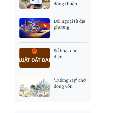
đồng thuận
Đối ngoại từ địa
phương
Số hóa toàn
diện
'Đường ray' chờ
dòng vốn