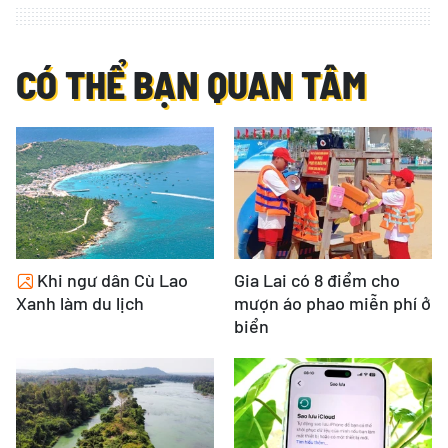
CÓ THỂ BẠN QUAN TÂM
Khi ngư dân Cù Lao
Gia Lai có 8 điểm cho
Xanh làm du lịch
mượn áo phao miễn phí ở
biển