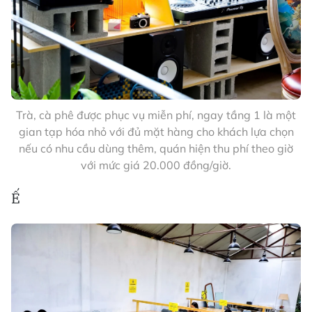
Trà, cà phê được phục vụ miễn phí, ngay tầng 1 là một
gian tạp hóa nhỏ với đủ mặt hàng cho khách lựa chọn
nếu có nhu cầu dùng thêm, quán hiện thu phí theo giờ
với mức giá 20.000 đồng/giờ.
Ế