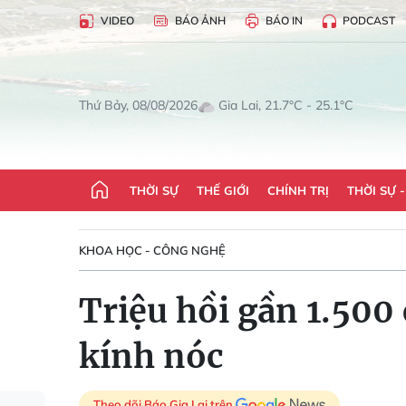
VIDEO
BÁO ẢNH
BÁO IN
PODCAST
Gia Lai, 21.7°C - 25.1°C
Thứ Bảy, 08/08/2026
THỜI SỰ
THẾ GIỚI
CHÍNH TRỊ
THỜI SỰ 
KHOA HỌC - CÔNG NGHỆ
Triệu hồi gần 1.500
kính nóc
Theo dõi Báo Gia Lai trên