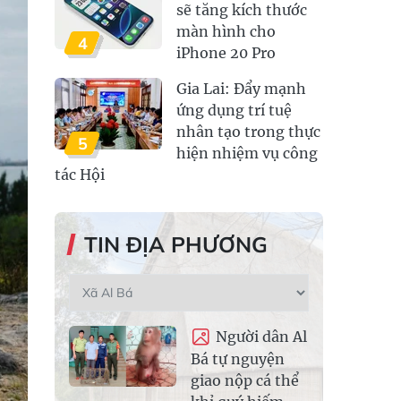
sẽ tăng kích thước
màn hình cho
4
iPhone 20 Pro
Gia Lai: Đẩy mạnh
ứng dụng trí tuệ
nhân tạo trong thực
5
hiện nhiệm vụ công
tác Hội
TIN ĐỊA PHƯƠNG
Người dân Al
Bá tự nguyện
giao nộp cá thể