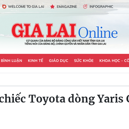
WELCOME TO GIA LAI
EMAGAZINE
INFOGRAPHIC
- BÌNH LUẬN
KINH TẾ
GIÁO DỤC
SỨC KHỎE
KHOA HỌC - C
 chiếc Toyota dòng Yaris 