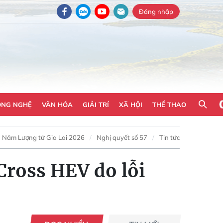
Đăng nhập
ÔNG NGHỆ
VĂN HÓA
GIẢI TRÍ
XÃ HỘI
THỂ THAO
Năm Lượng tử Gia Lai 2026
Nghị quyết số 57
Tin tức
Cross HEV do lỗi