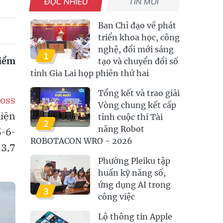
ĐỌC NHIỀU
TIN MỚI
Ban Chỉ đạo về phát
triển khoa học, công
nghệ, đổi mới sáng
1
kiểm
tạo và chuyển đổi số
tỉnh Gia Lai họp phiên thứ hai
Tổng kết và trao giải
ross
Vòng chung kết cấp
hiện
tỉnh cuộc thi Tài
2
năng Robot
5-6-
ROBOTACON WRO - 2026
-3,7
Phường Pleiku tập
huấn kỹ năng số,
ứng dụng AI trong
3
công việc
Lộ thông tin Apple