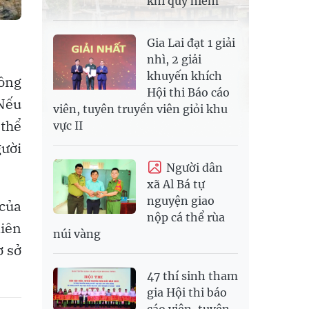
khỉ quý hiếm
Gia Lai đạt 1 giải
nhì, 2 giải
khuyến khích
hông
Hội thi Báo cáo
 Nếu
viên, tuyên truyền viên giỏi khu
 thể
vực II
ười
Người dân
xã Al Bá tự
nguyện giao
 của
nộp cá thể rùa
liên
núi vàng
ơ sở
47 thí sinh tham
gia Hội thi báo