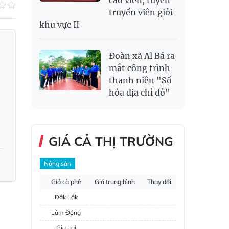
cáo viên, tuyên
truyền viên giỏi
khu vực II
Đoàn xã Al Bá ra
mắt công trình
thanh niên "Số
hóa địa chỉ đỏ"
GIÁ CẢ THỊ TRƯỜNG
Nông sản
Giá cà phê
Giá trung bình
Thay đổi
Đắk Lắk
Lâm Đồng
Gia Lai