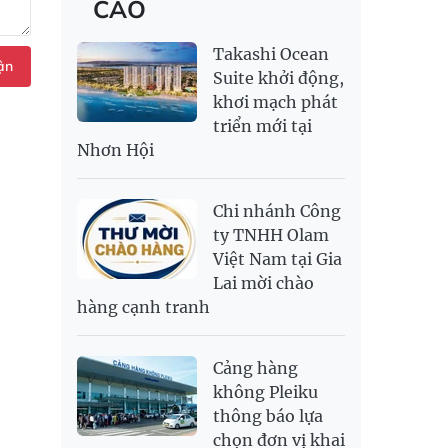
CÁO
RỒNG THĂNG
139,500,000
144,500,000
MYR
6,347.1
6,485.21
LONG 999.9
NOK
2,697.17
2,811.55
Takashi Ocean
PNJ
140,000,000
143,900,000
ận
RUB
304.3
336.84
Suite khởi động,
khơi mạch phát
SAR
6,945.42
7,244.36
triển mới tại
SEK
2,702.79
2,817.41
Nhơn Hội
SGD
19,916.94
20,118.12
20,804.08
THB
698.84
776.49
809.42
Chi nhánh Công
USD
26,000
26,030
26,410
ty TNHH Olam
Việt Nam tại Gia
Lai mời chào
hàng cạnh tranh
Cảng hàng
không Pleiku
thông báo lựa
chọn đơn vị khai