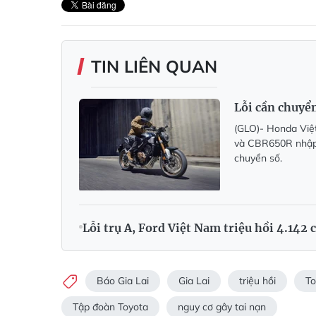
TIN LIÊN QUAN
Lỗi cần chuyể
(GLO)- Honda Việt
và CBR650R nhập k
chuyển số.
Lỗi trụ A, Ford Việt Nam triệu hồi 4.142 
Báo Gia Lai
Gia Lai
triệu hồi
To
Tập đoàn Toyota
nguy cơ gây tai nạn