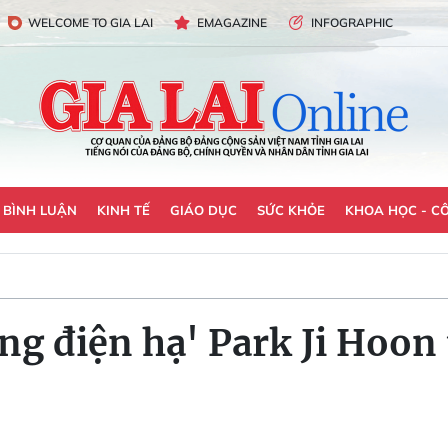
WELCOME TO GIA LAI
EMAGAZINE
INFOGRAPHIC
- BÌNH LUẬN
KINH TẾ
GIÁO DỤC
SỨC KHỎE
KHOA HỌC - C
g điện hạ' Park Ji Hoon 