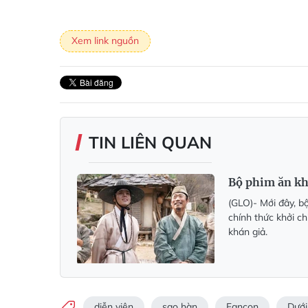
Xem link nguồn
TIN LIÊN QUAN
Bộ phim ăn kh
(GLO)- Mới đây, b
chính thức khởi c
khán giả.
diễn viên
sao hàn
Fancon
Dưới