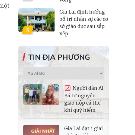
 một
Gia Lai định hướng
bố trí nhân sự các cơ
sở giáo dục sau sắp
5
xếp
TIN ĐỊA PHƯƠNG
Người dân Al
Bá tự nguyện
giao nộp cá thể
khỉ quý hiếm
Gia Lai đạt 1 giải