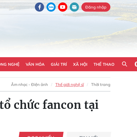
Đăng nhập
ÔNG NGHỆ
VĂN HÓA
GIẢI TRÍ
XÃ HỘI
THỂ THAO
Âm nhạc - Điện ảnh
Thế giới nghệ sĩ
Thời trang
tổ chức fancon tại