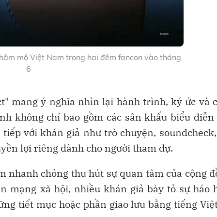
i hâm mộ Việt Nam trong hai đêm fancon vào tháng
6
ct" mang ý nghĩa nhìn lại hành trình, ký ức và
rình không chỉ bao gồm các sân khấu biểu diễ
 tiếp với khán giả như trò chuyện, soundcheck,
yền lợi riêng dành cho người tham dự.
Nam nhanh chóng thu hút sự quan tâm của cộng 
n mạng xã hội, nhiều khán giả bày tỏ sự háo 
ững tiết mục hoặc phần giao lưu bằng tiếng Việ