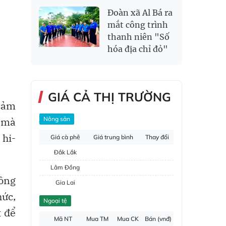
Đoàn xã Al Bá ra
mắt công trình
thanh niên "Số
hóa địa chỉ đỏ"
GIÁ CẢ THỊ TRƯỜNG
 cảm
n mà
Nông sản
 hi-
Giá cà phê
Giá trung bình
Thay đổi
Đắk Lắk
Lâm Đồng
đồng
Gia Lai
hức,
Đắk Nông
Ngoại tệ
t để
Hồ tiêu
Mã NT
Mua TM
Mua CK
Bán (vnđ)