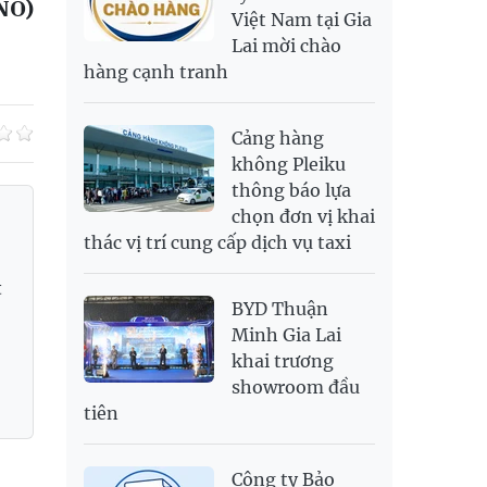
NO)
Việt Nam tại Gia
SAR
6,945.42
7,244.36
Lai mời chào
SEK
2,702.79
2,817.41
hàng cạnh tranh
SGD
19,916.94
20,118.12
20,804.08
THB
698.84
776.49
809.42
Cảng hàng
USD
26,000
26,030
26,410
không Pleiku
thông báo lựa
chọn đơn vị khai
thác vị trí cung cấp dịch vụ taxi
t
BYD Thuận
Minh Gia Lai
khai trương
showroom đầu
tiên
Công ty Bảo