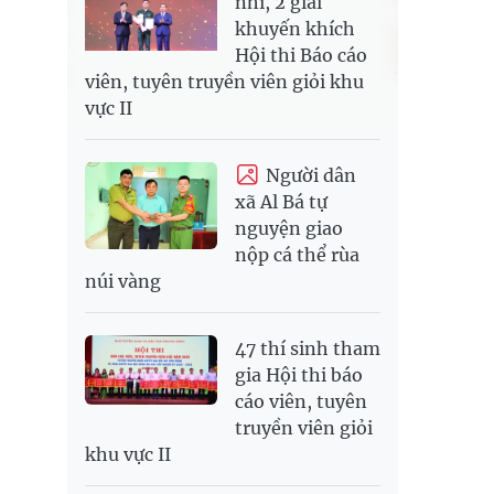
nhì, 2 giải
khuyến khích
Hội thi Báo cáo
viên, tuyên truyền viên giỏi khu
vực II
Người dân
xã Al Bá tự
nguyện giao
nộp cá thể rùa
núi vàng
47 thí sinh tham
gia Hội thi báo
cáo viên, tuyên
truyền viên giỏi
khu vực II