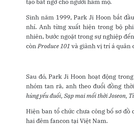
tạo bất ngờ cho người hâm mộ.
Sinh năm 1999, Park Ji Hoon bắt đầu 
nhí. Anh từng xuất hiện trong bộ p
nhiên, bước ngoặt trong sự nghiệp đế
còn
Produce 101
và giành vị trí á quân
Sau đó, Park Ji Hoon hoạt động tron
nhóm tan rã, anh theo đuổi đồng thờ
hùng yếu đuối, Sạp mai mối thời Joseon, T
Hiện ban tổ chức chưa công bố sơ đồ c
hai đêm fancon tại Việt Nam.