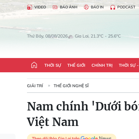
VIDEO
BÁO ẢNH
BÁO IN
PODCAST
Gia Lai, 21.3°C - 25.6°C
Thứ Bảy, 08/08/2026
THỜI SỰ
THẾ GIỚI
CHÍNH TRỊ
THỜI SỰ 
GIẢI TRÍ
THẾ GIỚI NGHỆ SĨ
Nam chính 'Dưới bón
Việt Nam
Theo dõi Báo Gia Lai trên