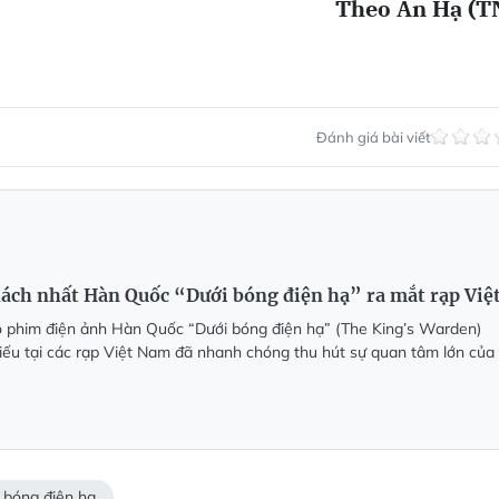
Theo An Hạ (T
Đánh giá bài viết
ách nhất Hàn Quốc “Dưới bóng điện hạ” ra mắt rạp Việ
ộ phim điện ảnh Hàn Quốc “Dưới bóng điện hạ” (The King’s Warden)
hiếu tại các rạp Việt Nam đã nhanh chóng thu hút sự quan tâm lớn của
 bóng điện hạ