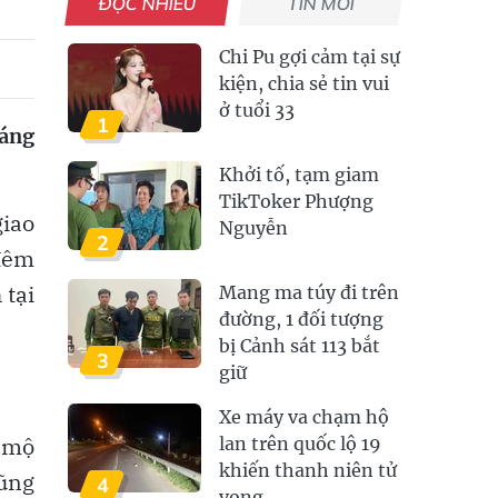
ĐỌC NHIỀU
TIN MỚI
Chi Pu gợi cảm tại sự
kiện, chia sẻ tin vui
ở tuổi 33
1
háng
Khởi tố, tạm giam
TikToker Phượng
giao
Nguyễn
2
đêm
 tại
Mang ma túy đi trên
đường, 1 đối tượng
bị Cảnh sát 113 bắt
3
giữ
Xe máy va chạm hộ
m mộ
lan trên quốc lộ 19
khiến thanh niên tử
cũng
4
vong