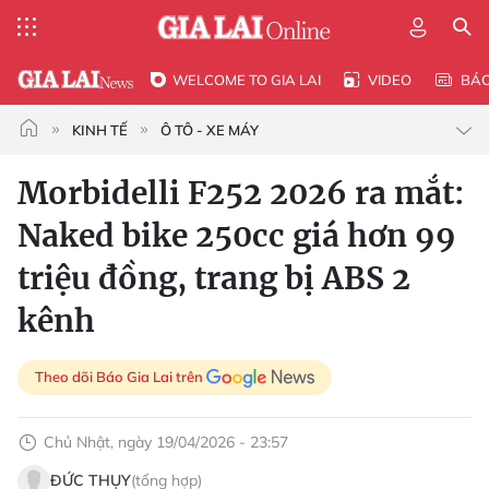
WELCOME TO GIA LAI
VIDEO
BÁ
KINH TẾ
Ô TÔ - XE MÁY
Morbidelli F252 2026 ra mắt:
Naked bike 250cc giá hơn 99
triệu đồng, trang bị ABS 2
kênh
Theo dõi Báo Gia Lai trên
Chủ Nhật, ngày 19/04/2026 - 23:57
ĐỨC THỤY
(tổng hợp)