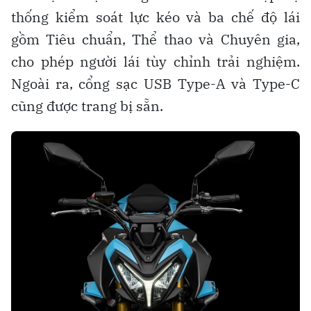
thống kiểm soát lực kéo và ba chế độ lái
gồm Tiêu chuẩn, Thể thao và Chuyên gia,
cho phép người lái tùy chỉnh trải nghiệm.
Ngoài ra, cổng sạc USB Type-A và Type-C
cũng được trang bị sẵn.