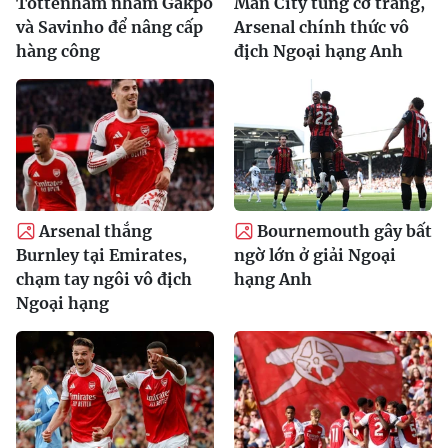
Tottenham nhắm Gakpo
Man City tung cờ trắng,
và Savinho để nâng cấp
Arsenal chính thức vô
hàng công
địch Ngoại hạng Anh
Arsenal thắng
Bournemouth gây bất
Burnley tại Emirates,
ngờ lớn ở giải Ngoại
chạm tay ngôi vô địch
hạng Anh
Ngoại hạng