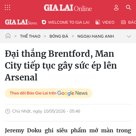
WELCOME TO GIA LAI
VIDEO
BÁ
THỂ THAO
BÓNG ĐÁ
NGOẠI HẠNG ANH
Đại thắng Brentford, Man
City tiếp tục gây sức ép lên
Arsenal
Theo dõi Báo Gia Lai trên
Chủ Nhật, ngày 10/05/2026 - 05:46
Jeremy Doku ghi siêu phẩm mở màn trong