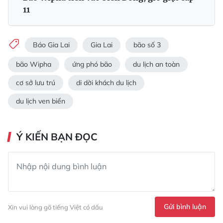
11
Báo Gia Lai
Gia Lai
bão số 3
bão Wipha
ứng phó bão
du lịch an toàn
cơ sở lưu trú
di dời khách du lịch
du lịch ven biển
Ý KIẾN BẠN ĐỌC
Gửi bình luận
Xin vui lòng gõ tiếng Việt có dấu