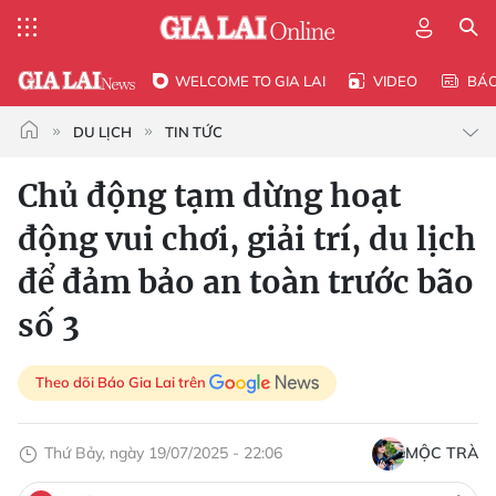
WELCOME TO GIA LAI
VIDEO
BÁ
DU LỊCH
TIN TỨC
Chủ động tạm dừng hoạt
động vui chơi, giải trí, du lịch
để đảm bảo an toàn trước bão
số 3
Theo dõi Báo Gia Lai trên
Thứ Bảy, ngày 19/07/2025 - 22:06
MỘC TRÀ