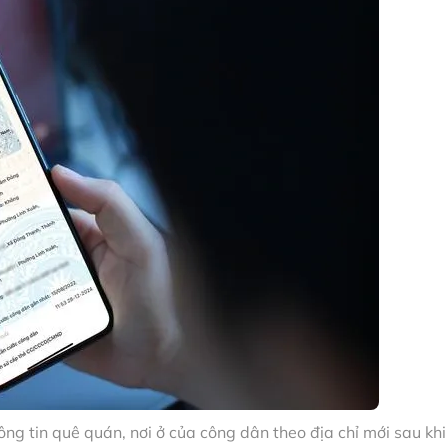
g tin quê quán, nơi ở của công dân theo địa chỉ mới sau khi