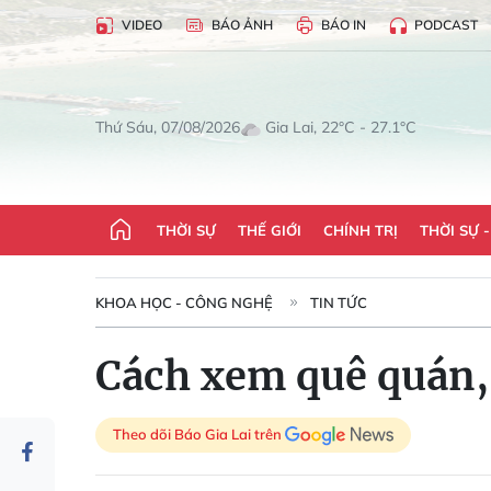
VIDEO
BÁO ẢNH
BÁO IN
PODCAST
Gia Lai, 22°C - 27.1°C
Thứ Sáu, 07/08/2026
THỜI SỰ
THẾ GIỚI
CHÍNH TRỊ
THỜI SỰ 
KHOA HỌC - CÔNG NGHỆ
TIN TỨC
Cách xem quê quán, 
Theo dõi Báo Gia Lai trên