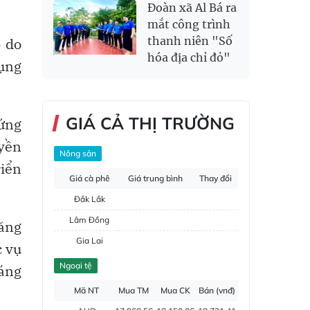
Đoàn xã Al Bá ra
mắt công trình
thanh niên "Số
p do
hóa địa chỉ đỏ"
dụng
GIÁ CẢ THỊ TRƯỜNG
 ứng
uyền
Nông sản
riển
Giá cà phê
Giá trung bình
Thay đổi
Đắk Lắk
Lâm Đồng
ăng
Gia Lai
c vụ
Đắk Nông
Ngoại tệ
sáng
Hồ tiêu
Mã NT
Mua TM
Mua CK
Bán (vnđ)