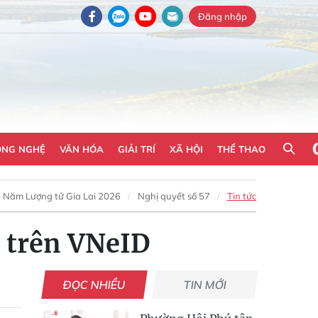
Đăng nhập
ÔNG NGHỆ
VĂN HÓA
GIẢI TRÍ
XÃ HỘI
THỂ THAO
Năm Lượng tử Gia Lai 2026
Nghị quyết số 57
Tin tức
p trên VNeID
ĐỌC NHIỀU
TIN MỚI