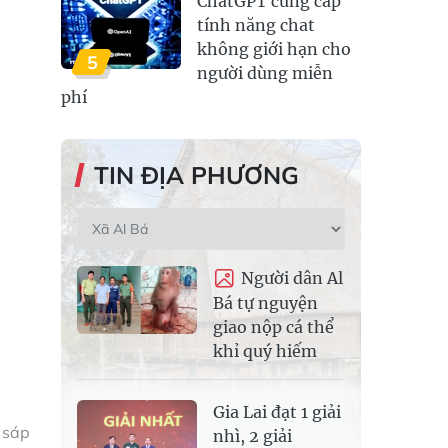
ChatGPT cung cấp
tính năng chat
không giới hạn cho
5
người dùng miễn
phí
TIN ĐỊA PHƯƠNG
Người dân Al
Bá tự nguyện
giao nộp cá thể
khỉ quý hiếm
Gia Lai đạt 1 giải
 sáp
nhì, 2 giải