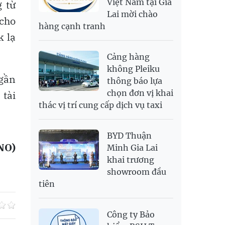
Việt Nam tại Gia
g từ
SAR
6,945.42
7,244.36
Lai mời chào
SEK
2,702.79
2,817.41
(cho
hàng cạnh tranh
SGD
19,916.94
20,118.12
20,804.08
k lạ
THB
698.84
776.49
809.42
Cảng hàng
USD
26,000
26,030
26,410
không Pleiku
 gần
thông báo lựa
chọn đơn vị khai
 tài
thác vị trí cung cấp dịch vụ taxi
BYD Thuận
NO)
Minh Gia Lai
khai trương
showroom đầu
tiên
Công ty Bảo