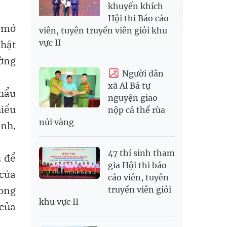
khuyến khích
Hội thi Báo cáo
 mở
viên, tuyên truyền viên giỏi khu
vực II
nhật
ường
Người dân
xã Al Bá tự
khẩu
nguyện giao
hiếu
nộp cá thể rùa
núi vàng
inh,
47 thí sinh tham
u để
gia Hội thi báo
 của
cáo viên, tuyên
rong
truyền viên giỏi
khu vực II
 của