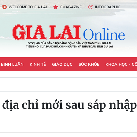
WELCOME TO GIA LAI
EMAGAZINE
INFOGRAPHIC
- BÌNH LUẬN
KINH TẾ
GIÁO DỤC
SỨC KHỎE
KHOA HỌC - C
địa chỉ mới sau sáp nhậ