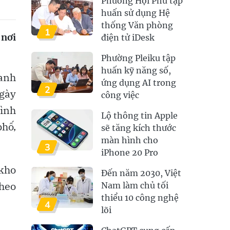
Phường Hội Phú tập
huấn sử dụng Hệ
thống Văn phòng
1
 nơi
điện tử iDesk
Phường Pleiku tập
huấn kỹ năng số,
danh
ứng dụng AI trong
2
gày
công việc
mình
Lộ thông tin Apple
phố,
sẽ tăng kích thước
màn hình cho
3
iPhone 20 Pro
 kho
Đến năm 2030, Việt
theo
Nam làm chủ tối
thiểu 10 công nghệ
4
lõi