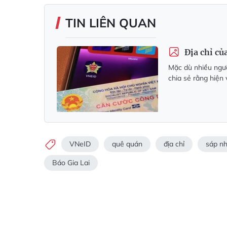
TIN LIÊN QUAN
Địa chỉ củ
Mặc dù nhiều ngư
chia sẻ rằng hiện 
VNeID
quê quán
địa chỉ
sáp nh
Báo Gia Lai