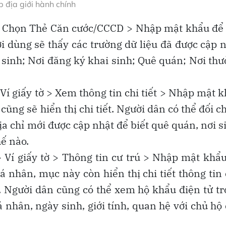
 địa giới hành chính
 Chọn Thẻ Căn cước/CCCD > Nhập mật khẩu để
ời dùng sẽ thấy các trường dữ liệu đã được cập 
 sinh; Nơi đăng ký khai sinh; Quê quán; Nơi th
 giấy tờ > Xem thông tin chi tiết > Nhập mật 
cũng sẽ hiển thị chi tiết. Người dân có thể đối c
ịa chỉ mới được cập nhật để biết quê quán, nơi s
ế nào.
Ví giấy tờ > Thông tin cư trú > Nhập mật khẩ
á nhân, mục này còn hiển thị chi tiết thông tin
h. Người dân cũng có thể xem hộ khẩu điện tử t
 nhân, ngày sinh, giới tính, quan hệ với chủ hộ