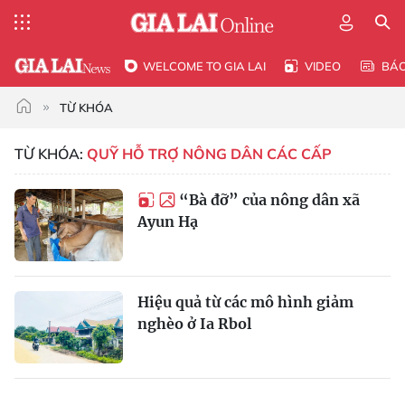
WELCOME TO GIA LAI
VIDEO
BÁ
TỪ KHÓA
TỪ KHÓA:
QUỸ HỖ TRỢ NÔNG DÂN CÁC CẤP
“Bà đỡ” của nông dân xã
Ayun Hạ
Hiệu quả từ các mô hình giảm
nghèo ở Ia Rbol