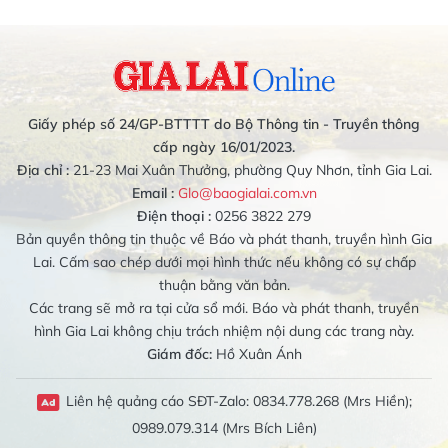
Giấy phép số 24/GP-BTTTT do Bộ Thông tin - Truyền thông
cấp ngày 16/01/2023.
Địa chỉ :
21-23 Mai Xuân Thưởng, phường Quy Nhơn, tỉnh Gia Lai.
Email :
Glo@baogialai.com.vn
Điện thoại :
0256 3822 279
Bản quyền thông tin thuộc về Báo và phát thanh, truyền hình Gia
Lai. Cấm sao chép dưới mọi hình thức nếu không có sự chấp
thuận bằng văn bản.
Các trang sẽ mở ra tại cửa sổ mới. Báo và phát thanh, truyền
hình Gia Lai không chịu trách nhiệm nội dung các trang này.
Giám đốc:
Hồ Xuân Ánh
Liên hệ quảng cáo SĐT-Zalo: 0834.778.268 (Mrs Hiền);
0989.079.314 (Mrs Bích Liên)