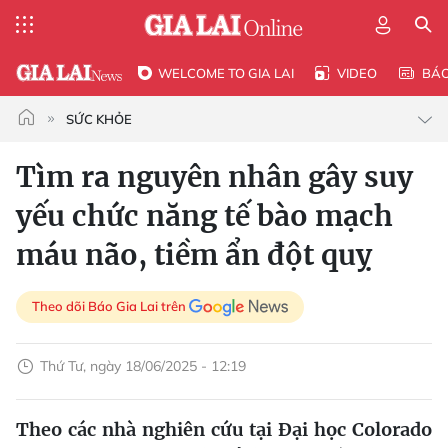
WELCOME TO GIA LAI
VIDEO
BÁ
SỨC KHỎE
Tìm ra nguyên nhân gây suy
yếu chức năng tế bào mạch
máu não, tiềm ẩn đột quỵ
Theo dõi Báo Gia Lai trên
Thứ Tư, ngày 18/06/2025 - 12:19
Theo các nhà nghiên cứu tại Đại học Colorado