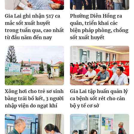
Gia Lai ghi nhận 517 ca
Phường Diên Hồng ra
mắc sốt xuất huyết
quân, triển khai các
trong tuần qua, cao nhất
biện pháp phòng, chống
từ đầu năm đến nay
sốt xuất huyết
Xông hơi cho trẻ sơ sinh
Gia Lai tập huấn quản lý
bằng trái bồ kết, 3 người
ca bệnh sốt rét cho cán
nhập viện do ngạt khí
bộ y tế cơ sở