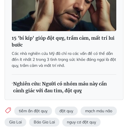
15 'bí kíp' giúp đột quỵ, trầm cảm, mất trí lui
bước
Các nhà nghiên cứu Mỹ đã chỉ ra các vấn đề có thể dẫn
đến ít nhất 2 trong 3 tình trạng sức khỏe đáng ngại là đột
quỵ, trầm cảm và mất trí nhớ.
Nghiên cứu: Người có nhóm máu này cần
cảnh giác với đau tim, đột quỵ
tiềm ẩn đột quỵ
đột quỵ
mạch máu não
Gia Lai
Báo Gia Lai
nguy cơ đột quỵ