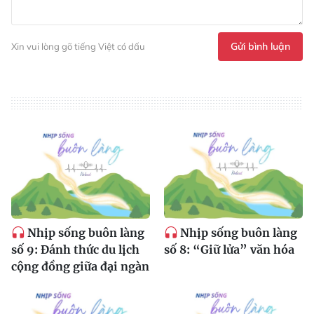
Gửi bình luận
Xin vui lòng gõ tiếng Việt có dấu
Nhịp sống buôn làng
Nhịp sống buôn làng
số 9: Đánh thức du lịch
số 8: “Giữ lửa” văn hóa
cộng đồng giữa đại ngàn