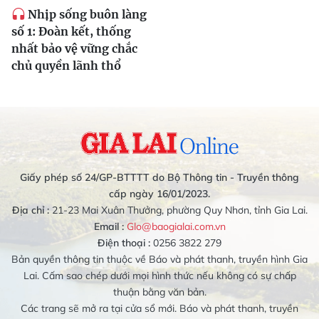
Nhịp sống buôn làng
số 1: Đoàn kết, thống
nhất bảo vệ vững chắc
chủ quyền lãnh thổ
Giấy phép số 24/GP-BTTTT do Bộ Thông tin - Truyền thông
cấp ngày 16/01/2023.
Địa chỉ :
21-23 Mai Xuân Thưởng, phường Quy Nhơn, tỉnh Gia Lai.
Email :
Glo@baogialai.com.vn
Điện thoại :
0256 3822 279
Bản quyền thông tin thuộc về Báo và phát thanh, truyền hình Gia
Lai. Cấm sao chép dưới mọi hình thức nếu không có sự chấp
thuận bằng văn bản.
Các trang sẽ mở ra tại cửa sổ mới. Báo và phát thanh, truyền