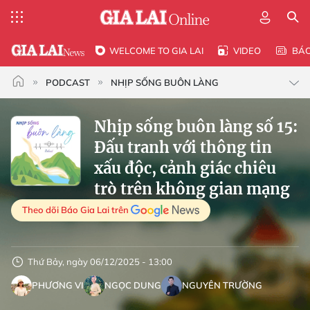
WELCOME TO GIA LAI
VIDEO
BÁ
PODCAST
NHỊP SỐNG BUÔN LÀNG
Nhịp sống buôn làng số 15:
Đấu tranh với thông tin
xấu độc, cảnh giác chiêu
trò trên không gian mạng
Theo dõi Báo Gia Lai trên
Thứ Bảy, ngày 06/12/2025 - 13:00
PHƯƠNG VI
NGỌC DUNG
NGUYÊN TRƯỜNG