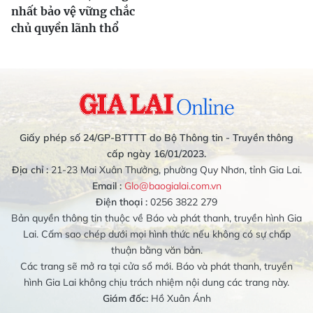
nhất bảo vệ vững chắc
chủ quyền lãnh thổ
Giấy phép số 24/GP-BTTTT do Bộ Thông tin - Truyền thông
cấp ngày 16/01/2023.
Địa chỉ :
21-23 Mai Xuân Thưởng, phường Quy Nhơn, tỉnh Gia Lai.
Email :
Glo@baogialai.com.vn
Điện thoại :
0256 3822 279
Bản quyền thông tin thuộc về Báo và phát thanh, truyền hình Gia
Lai. Cấm sao chép dưới mọi hình thức nếu không có sự chấp
thuận bằng văn bản.
Các trang sẽ mở ra tại cửa sổ mới. Báo và phát thanh, truyền
hình Gia Lai không chịu trách nhiệm nội dung các trang này.
Giám đốc:
Hồ Xuân Ánh