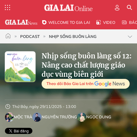
WELCOME TO GIA LAI
VIDEO
BÁ
PODCAST
NHỊP SỐNG BUÔN LÀNG
Nhịp sống buôn làng số 12:
Nâng cao chất lượng giáo
dục vùng biên giới
Theo dõi Báo Gia Lai trên
Thứ Bảy, ngày 29/11/2025 - 13:00
MỘC TRÀ
NGUYÊN TRƯỜNG
NGỌC DUNG