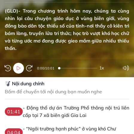
(GLO)- Trong chương trình hôm nay, chúng ta cùng
nhìn lại câu chuyện giáo dục ở vùng biên giới, vùng
đồng bào dân tộc thiểu số của tỉnh-nơi thầy cô kiên trì
bám làng, truyền lửa tri thức; học trò vượt khó học chữ
và từng ước mơ đang được gieo mầm giữa nhiều thiếu
thốn.
1x
0:00
/
10:01
Nội dung chính
Bấm để chuyển tới nội dung bạn muốn nghe
- Động thổ dự án Trường Phổ thông nội trú liên
01:41
cấp tại 7 xã biên giới Gia Lai
- “Ngôi trường hạnh phúc” ở vùng khó Chư
04:04