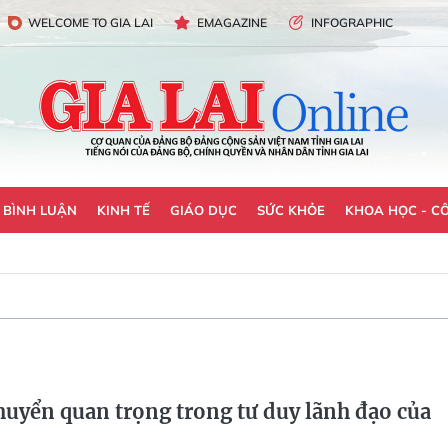
WELCOME TO GIA LAI
EMAGAZINE
INFOGRAPHIC
- BÌNH LUẬN
KINH TẾ
GIÁO DỤC
SỨC KHỎE
KHOA HỌC - C
huyển quan trọng trong tư duy lãnh đạo của