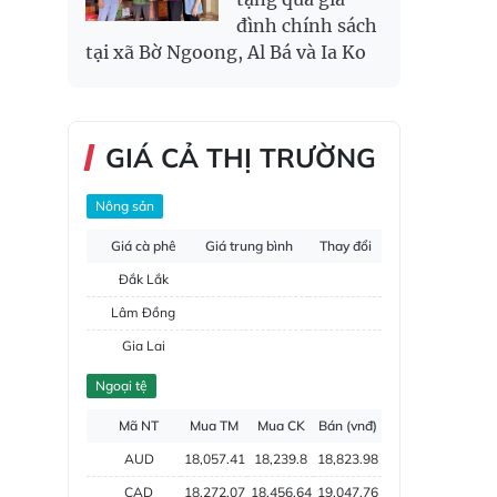
đình chính sách
tại xã Bờ Ngoong, Al Bá và Ia Ko
GIÁ CẢ THỊ TRƯỜNG
Nông sản
Giá cà phê
Giá trung bình
Thay đổi
Đắk Lắk
Lâm Đồng
Gia Lai
Đắk Nông
Ngoại tệ
Hồ tiêu
Mã NT
Mua TM
Mua CK
Bán (vnđ)
AUD
18,057.41
18,239.8
18,823.98
CAD
18,272.07
18,456.64
19,047.76