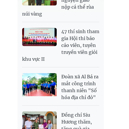
nộp cá thể rùa
núi vàng
47 thí sinh tham
gia Hội thi báo
cáo viên, tuyên
truyền viên giỏi
khu vực II
Đoàn xã Al Bá ra
mắt công trình
thanh niên "Số
hóa địa chỉ đỏ"
Đồng chí Siu
Hương thăm,
tặng quà gia