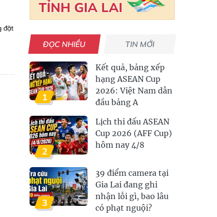
g đặt
ĐỌC NHIỀU
TIN MỚI
Kết quả, bảng xếp
hạng ASEAN Cup
2026: Việt Nam dẫn
1
đầu bảng A
Lịch thi đấu ASEAN
Cup 2026 (AFF Cup)
hôm nay 4/8
2
39 điểm camera tại
Gia Lai đang ghi
nhận lỗi gì, bao lâu
3
có phạt nguội?