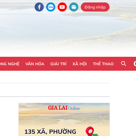
Đăng nhập
ÔNG NGHỆ
VĂN HÓA
GIẢI TRÍ
XÃ HỘI
THỂ THAO