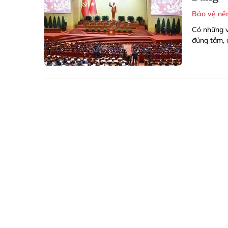
Bảo vệ nề
Có những v
đúng tầm, 