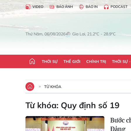
VIDEO
BÁO ẢNH
BÁO IN
PODCAST
Gia Lai, 21.2°C - 28.9°C
Thứ Năm, 06/08/2026
THỜI SỰ
THẾ GIỚI
CHÍNH TRỊ
THỜI SỰ 
TỪ KHÓA
Từ khóa:
Quy định số 19
Bước c
Đảng