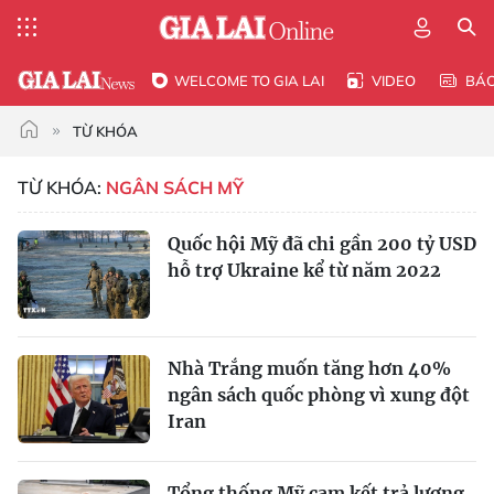
WELCOME TO GIA LAI
VIDEO
BÁ
TỪ KHÓA
TỪ KHÓA:
NGÂN SÁCH MỸ
Quốc hội Mỹ đã chi gần 200 tỷ USD
hỗ trợ Ukraine kể từ năm 2022
Nhà Trắng muốn tăng hơn 40%
ngân sách quốc phòng vì xung đột
Iran
Tổng thống Mỹ cam kết trả lương