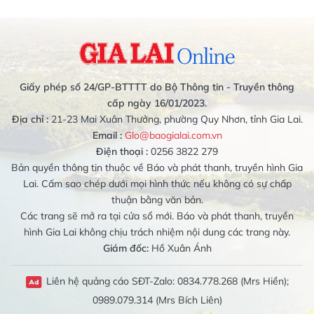
Giấy phép số 24/GP-BTTTT do Bộ Thông tin - Truyền thông
cấp ngày 16/01/2023.
Địa chỉ :
21-23 Mai Xuân Thưởng, phường Quy Nhơn, tỉnh Gia Lai.
Email :
Glo@baogialai.com.vn
Điện thoại :
0256 3822 279
Bản quyền thông tin thuộc về Báo và phát thanh, truyền hình Gia
Lai. Cấm sao chép dưới mọi hình thức nếu không có sự chấp
thuận bằng văn bản.
Các trang sẽ mở ra tại cửa sổ mới. Báo và phát thanh, truyền
hình Gia Lai không chịu trách nhiệm nội dung các trang này.
Giám đốc:
Hồ Xuân Ánh
Liên hệ quảng cáo SĐT-Zalo: 0834.778.268 (Mrs Hiền);
0989.079.314 (Mrs Bích Liên)