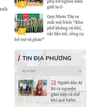
phụ nữ nghèo biên
4
giới Ia O
 anh
Quy Nhơn Tây ra
mắt mô hình “Khu
phố không vũ khí,
5
vật liệu nổ, công cụ
hỗ trợ và pháo”
TIN ĐỊA PHƯƠNG
Người dân Al
Bá tự nguyện
giao nộp cá thể
khỉ quý hiếm