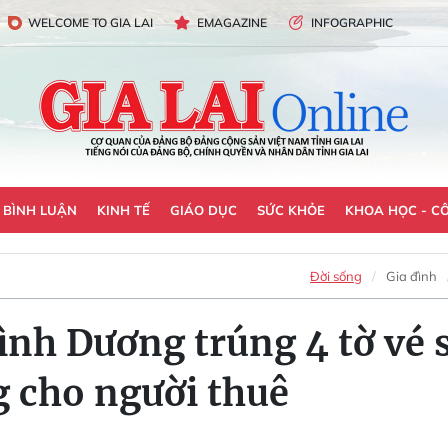
WELCOME TO GIA LAI
EMAGAZINE
INFOGRAPHIC
- BÌNH LUẬN
KINH TẾ
GIÁO DỤC
SỨC KHỎE
KHOA HỌC - C
Đời sống
Gia đình
ình Dương trúng 4 tờ vé 
ng cho người thuê