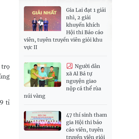
Gia Lai đạt 1 giải
nhì, 2 giải
khuyến khích
Hội thi Báo cáo
viên, tuyên truyền viên giỏi khu
vực II
 trọ
Người dân
xã Al Bá tự
úng
nguyện giao
nộp cá thể rùa
núi vàng
9 tỉ
47 thí sinh tham
gia Hội thi báo
cáo viên, tuyên
truyền viên giỏi