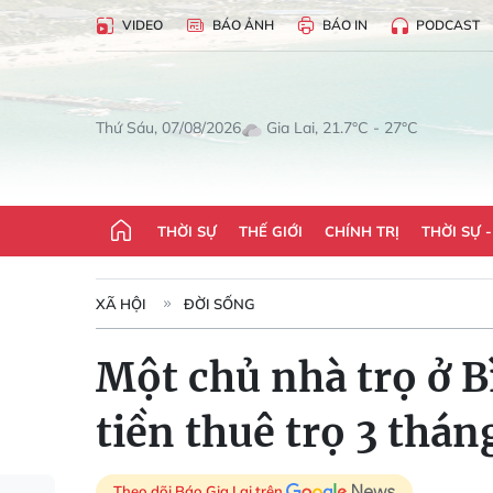
VIDEO
BÁO ẢNH
BÁO IN
PODCAST
Gia Lai, 21.7°C - 27°C
Thứ Sáu, 07/08/2026
THỜI SỰ
THẾ GIỚI
CHÍNH TRỊ
THỜI SỰ 
XÃ HỘI
ĐỜI SỐNG
Một chủ nhà trọ ở B
tiền thuê trọ 3 thá
Theo dõi Báo Gia Lai trên