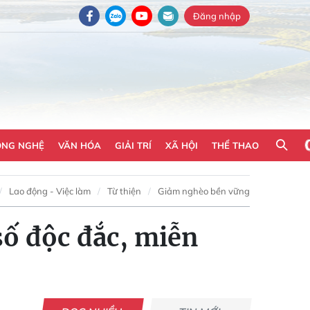
Đăng nhập
ÔNG NGHỆ
VĂN HÓA
GIẢI TRÍ
XÃ HỘI
THỂ THAO
Lao động - Việc làm
Từ thiện
Giảm nghèo bền vững
số độc đắc, miễn