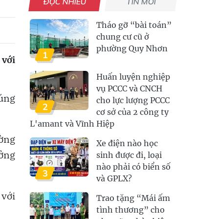
ĐỌC NHIỀU
TIN MỚI
Tháo gỡ “bài toán”
chung cư cũ ở
phường Quy Nhơn
1
 với
Huấn luyện nghiệp
vụ PCCC và CNCH
rúng
cho lực lượng PCCC
2
cơ sở của 2 công ty
L'amant và Vĩnh Hiệp
ường
Xe điện nào học
ưởng
sinh được đi, loại
nào phải có biển số
3
và GPLX?
 với
Trao tặng “Mái ấm
tình thương” cho