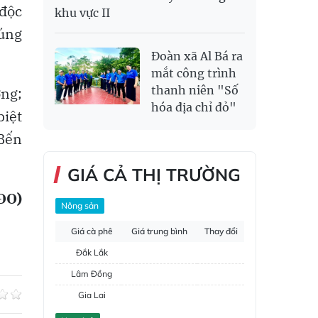
 độc
khu vực II
rúng
Đoàn xã Al Bá ra
mắt công trình
thanh niên "Số
ơng;
hóa địa chỉ đỏ"
biệt
 Bến
GIÁ CẢ THỊ TRƯỜNG
ĐO)
Nông sản
Giá cà phê
Giá trung bình
Thay đổi
Đắk Lắk
Lâm Đồng
Gia Lai
Đắk Nông