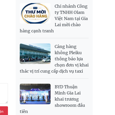
NOK
2,697.17
2,811.55
Chi nhánh Công
PNJ
138,500,000
142,200,000
RUB
304.3
336.84
ty TNHH Olam
Việt Nam tại Gia
SAR
6,945.42
7,244.36
Lai mời chào
SEK
2,702.79
2,817.41
hàng cạnh tranh
SGD
19,916.94
20,118.12
20,804.08
THB
698.84
776.49
809.42
Cảng hàng
USD
26,000
26,030
26,410
không Pleiku
thông báo lựa
chọn đơn vị khai
thác vị trí cung cấp dịch vụ taxi
BYD Thuận
Minh Gia Lai
khai trương
showroom đầu
tiên
ận