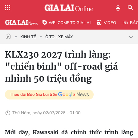
WELCOME TO GIA LAI
VIDEO
BÁ
KINH TẾ
Ô TÔ - XE MÁY
KLX230 2027 trình làng:
"chiến binh" off-road giá
nhỉnh 50 triệu đồng
Theo dõi Báo Gia Lai trên
Thứ Năm, ngày 02/07/2026 - 01:00
Mới đây, Kawasaki đã chính thức trình làng