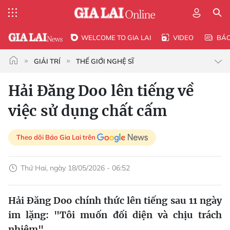
WELCOME TO GIA LAI
VIDEO
BÁ
GIẢI TRÍ
THẾ GIỚI NGHỆ SĨ
Hải Đăng Doo lên tiếng về
việc sử dụng chất cấm
Theo dõi Báo Gia Lai trên
Thứ Hai, ngày 18/05/2026 - 06:52
Hải Đăng Doo chính thức lên tiếng sau 11 ngày
im lặng: "Tôi muốn đối diện và chịu trách
nhiệm".