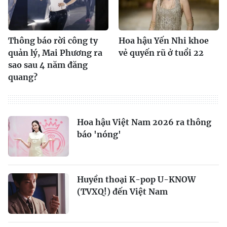
Thông báo rời công ty
Hoa hậu Yến Nhi khoe
quản lý, Mai Phương ra
vẻ quyến rũ ở tuổi 22
sao sau 4 năm đăng
quang?
Hoa hậu Việt Nam 2026 ra thông
báo 'nóng'
Huyền thoại K-pop U-KNOW
(TVXQ!) đến Việt Nam