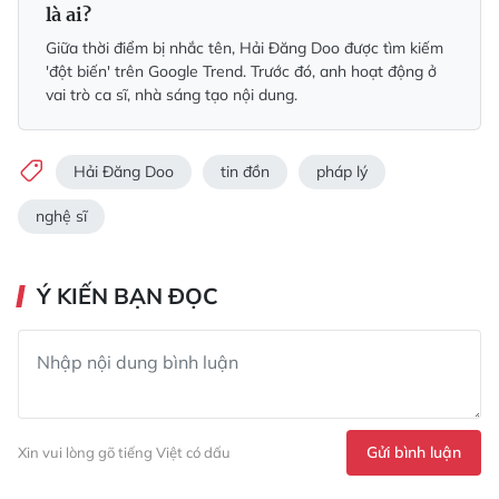
là ai?
Giữa thời điểm bị nhắc tên, Hải Đăng Doo được tìm kiếm
'đột biến' trên Google Trend. Trước đó, anh hoạt động ở
vai trò ca sĩ, nhà sáng tạo nội dung.
Hải Đăng Doo
tin đồn
pháp lý
nghệ sĩ
Ý KIẾN BẠN ĐỌC
Gửi bình luận
Xin vui lòng gõ tiếng Việt có dấu