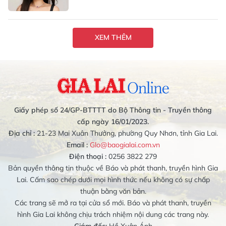
XEM THÊM
Giấy phép số 24/GP-BTTTT do Bộ Thông tin - Truyền thông
cấp ngày 16/01/2023.
Địa chỉ :
21-23 Mai Xuân Thưởng, phường Quy Nhơn, tỉnh Gia Lai.
Email :
Glo@baogialai.com.vn
Điện thoại :
0256 3822 279
Bản quyền thông tin thuộc về Báo và phát thanh, truyền hình Gia
Lai. Cấm sao chép dưới mọi hình thức nếu không có sự chấp
thuận bằng văn bản.
Các trang sẽ mở ra tại cửa sổ mới. Báo và phát thanh, truyền
hình Gia Lai không chịu trách nhiệm nội dung các trang này.
Giám đốc:
Hồ Xuân Ánh