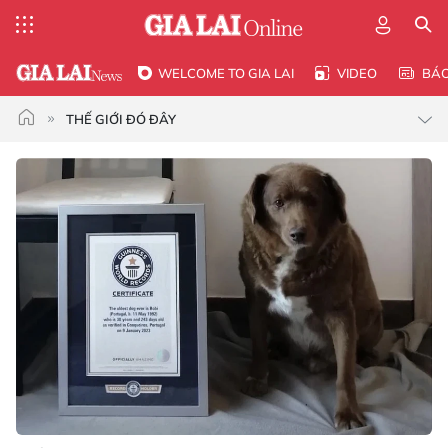
WELCOME TO GIA LAI
VIDEO
BÁ
THẾ GIỚI ĐÓ ĐÂY