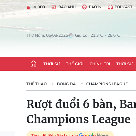
VIDEO
BÁO ẢNH
BÁO IN
PODCAST
Gia Lai, 21.3°C - 28.6°C
Thứ Năm, 06/08/2026
THỜI SỰ
THẾ GIỚI
CHÍNH TRỊ
THỜI SỰ 
THỂ THAO
BÓNG ĐÁ
CHAMPIONS LEAGUE
Rượt đuổi 6 bàn, Ba
Champions League
Theo dõi Báo Gia Lai trên