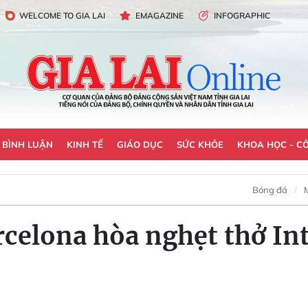
WELCOME TO GIA LAI
EMAGAZINE
INFOGRAPHIC
- BÌNH LUẬN
KINH TẾ
GIÁO DỤC
SỨC KHỎE
KHOA HỌC - C
Bóng đá
rcelona hòa nghẹt thở In