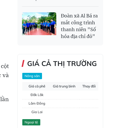
Đoàn xã Al Bá ra
mắt công trình
thanh niên "Số
hóa địa chỉ đỏ"
GIÁ CẢ THỊ TRƯỜNG
 cột
c và
Nông sản
Giá cà phê
Giá trung bình
Thay đổi
Đắk Lắk
 lần
Lâm Đồng
Gia Lai
Đắk Nông
Ngoại tệ