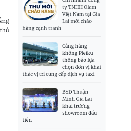
Chi nhánh Công
RUB
307.79
340.71
ty TNHH Olam
Việt Nam tại Gia
SAR
6,944.19
7,243.07
đẳng
Lai mời chào
SEK
2,709.1
2,823.98
hàng cạnh tranh
 thủ
SGD
19,929.2
20,130.51
20,816.88
THB
699.53
777.26
810.22
Cảng hàng
USD
26,010
26,040
26,420
không Pleiku
thông báo lựa
chọn đơn vị khai
thác vị trí cung cấp dịch vụ taxi
BYD Thuận
Minh Gia Lai
khai trương
showroom đầu
tiên