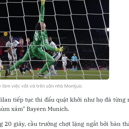
 làm việc vất vả trên sân nhà Montjuic
Milan tiếp tục thi đấu quật khởi như họ đã từng
i "hùm xám" Bayern Munich.
g 20 giây, cầu trường chợt lặng ngắt bởi bàn t