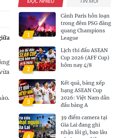
ĐỌC NHIỀU
TIN MỚI
Cảnh Paris hỗn loạn
trong đêm PSG đăng
quang Champions
1
giữa
League
Lịch thi đấu ASEAN
Cup 2026 (AFF Cup)
hàng
hôm nay 4/8
2
 vừa
Kết quả, bảng xếp
hạng ASEAN Cup
nào.
2026: Việt Nam dẫn
3
đầu bảng A
39 điểm camera tại
Gia Lai đang ghi
nhận lỗi gì, bao lâu
4