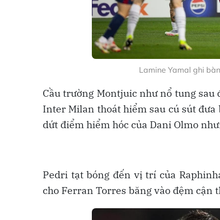
Lamine Yamal ghi bàn 
Cầu trường Montjuic như nổ tung sau đ
Inter Milan thoát hiểm sau cú sút đư
dứt điểm hiểm hóc của Dani Olmo nhưn
Pedri tạt bóng đến vị trí của Raphin
cho Ferran Torres băng vào đệm cận t