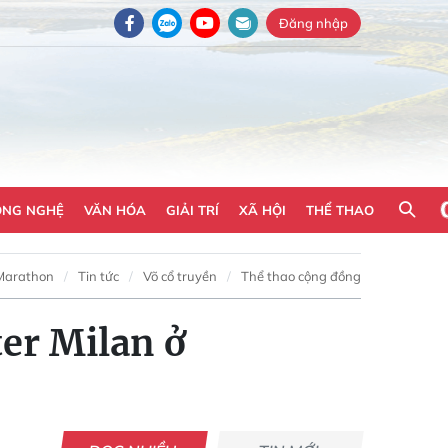
Đăng nhập
ÔNG NGHỆ
VĂN HÓA
GIẢI TRÍ
XÃ HỘI
THỂ THAO
Marathon
Tin tức
Võ cổ truyền
Thể thao cộng đồng
ter Milan ở