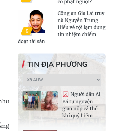
có phạt nguội?
Công an Gia Lai truy
nã Nguyễn Trung
Hiếu về tội lạm dụng
5
tín nhiệm chiếm
đoạt tài sản
TIN ĐỊA PHƯƠNG
Người dân Al
 như
Bá tự nguyện
giao nộp cá thể
khỉ quý hiếm
hắng