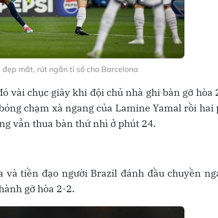
đẹp mắt, rút ngắn tỉ số cho Barcelona
ó vài chục giây khi đội chủ nhà ghi bàn gỡ hòa 
a bóng chạm xà ngang của Lamine Yamal rồi hai
g vẫn thua bàn thứ nhì ở phút 24.
ha và tiền đạo người Brazil đánh đầu chuyền n
hành gỡ hòa 2-2.