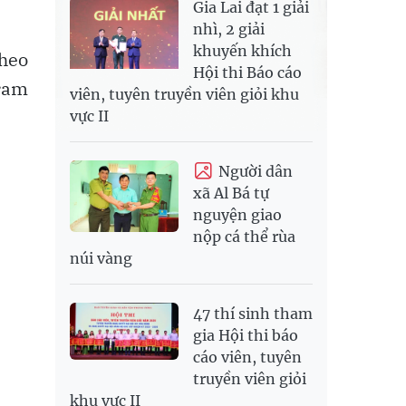
Gia Lai đạt 1 giải
nhì, 2 giải
khuyến khích
theo
Hội thi Báo cáo
uram
viên, tuyên truyền viên giỏi khu
vực II
Người dân
xã Al Bá tự
nguyện giao
nộp cá thể rùa
núi vàng
47 thí sinh tham
gia Hội thi báo
cáo viên, tuyên
truyền viên giỏi
khu vực II