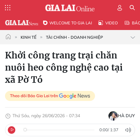
WELCOME TO GIA LAI
VIDEO
BÁ
KINH TẾ
TÀI CHÍNH - DOANH NGHIỆP
Khởi công trang trại chăn
nuôi heo công nghệ cao tại
xã Pờ Tó
Theo dõi Báo Gia Lai trên
Thứ Sáu, ngày 26/06/2026 - 07:34
HÀ DUY
0:00
/
1:37