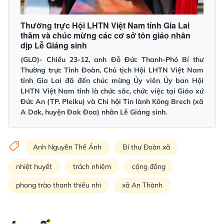
Thường trực Hội LHTN Việt Nam tỉnh Gia Lai
thăm và chúc mừng các cơ sở tôn giáo nhân
dịp Lễ Giáng sinh
(GLO)- Chiều 23-12, anh Đỗ Đức Thanh-Phó Bí thư
Thường trực Tỉnh Đoàn, Chủ tịch Hội LHTN Việt Nam
tỉnh Gia Lai đã đến chúc mừng Ủy viên Ủy ban Hội
LHTN Việt Nam tỉnh là chức sắc, chức việc tại Giáo xứ
Đức An (TP. Pleiku) và Chi hội Tin lành Kông Brech (xã
A Dơk, huyện Đak Đoa) nhân Lễ Giáng sinh.
Anh Nguyễn Thế Ánh
Bí thư Đoàn xã
nhiệt huyết
trách nhiệm
cộng đồng
phong trào thanh thiếu nhi
xã An Thành