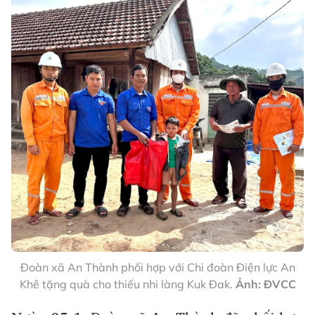
Đoàn xã An Thành phối hợp với Chi đoàn Điện lực An
Khê tặng quà cho thiếu nhi làng Kuk Đak.
Ảnh: ĐVCC