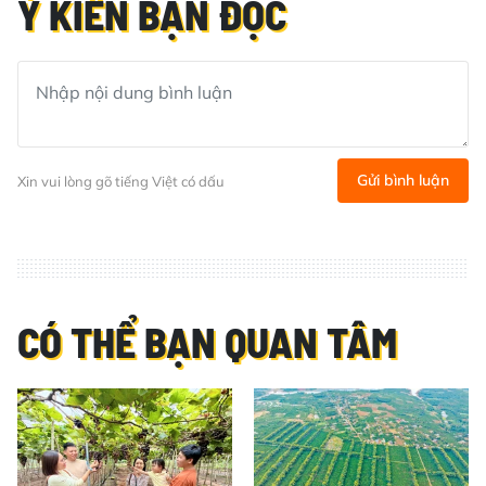
Ý KIẾN BẠN ĐỌC
Gửi bình luận
Xin vui lòng gõ tiếng Việt có dấu
CÓ THỂ BẠN QUAN TÂM