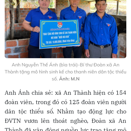
Anh Nguyễn Thế Ánh (bìa trái)-Bí thư Đoàn xã An
Thành tặng mô hình sinh kế cho thanh niên dân tộc thiểu
số.
Ảnh: M.N
Anh Ánh chia sẻ: xã An Thành hiện có 154
đoàn viên, trong đó có 125 đoàn viên người
dân tộc thiểu số. Nhằm tạo động lực cho
ĐVTN vươn lên thoát nghèo, Đoàn xã An
Thành đã vận động nguồn lực trao tặng mô