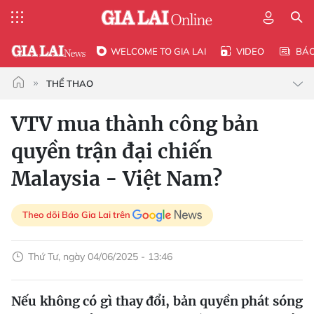
WELCOME TO GIA LAI
VIDEO
BÁ
THỂ THAO
VTV mua thành công bản
quyền trận đại chiến
Malaysia - Việt Nam?
Theo dõi Báo Gia Lai trên
Thứ Tư, ngày 04/06/2025 - 13:46
Nếu không có gì thay đổi, bản quyền phát sóng