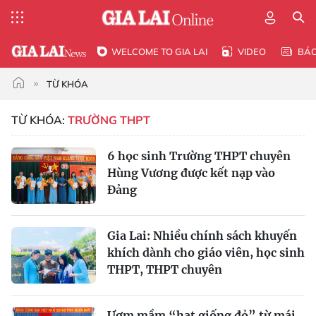
WELCOME TO GIA LAI
VIDEO
BÁ
TỪ KHÓA
TỪ KHÓA:
TRƯỜNG THPT
6 học sinh Trường THPT chuyên
Hùng Vương được kết nạp vào
Đảng
Gia Lai: Nhiều chính sách khuyến
khích dành cho giáo viên, học sinh
THPT, THPT chuyên
Ươm mầm “hạt giống đỏ” từ mái