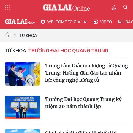
WELCOME TO GIA LAI
VIDEO
BÁ
TỪ KHÓA
TỪ KHÓA:
TRƯỜNG ĐẠI HỌC QUANG TRUNG
Trung tâm Giải mã lượng tử Quang
Trung: Hướng đến đào tạo nhân
lực công nghệ lượng tử
Trường Đại học Quang Trung kỷ
niệm 20 năm thành lập
Gia Lai có địa điểm tổ chức thi